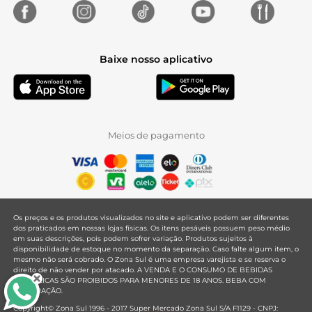
Baixe nosso aplicativo
Meios de pagamento
Os preços e os produtos visualizados no site e aplicativo podem ser diferentes
dos praticados em nossas lojas físicas. Os itens pesáveis possuem peso médio
em suas descrições, pois podem sofrer variação. Produtos sujeitos à
disponibilidade de estoque no momento da separação. Caso falte algum item, o
mesmo não será cobrado. O Zona Sul é uma empresa varejista e se reserva o
direito de não vender por atacado. A VENDA E O CONSUMO DE BEBIDAS
ALCOÓLICAS SÃO PROIBIDOS PARA MENORES DE 18 ANOS. BEBA COM
MODERAÇÃO.
Copyright© Zona Sul 1996 - 2017 Super Mercado Zona Sul S/A F1129 - CNPJ: