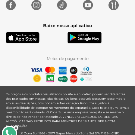
Baixe nosso aplicativo
Meios de pagamento
Os preços e os produtos visualizados no site e aplicativo podem ser diferentes
dos praticados em nossas lojas físicas. Os itens pesáveis possuem peso médio
em suas descrições, pois podem sofrer variação. Produtos sujeitos à
disponibilidade de estoque no momento da separação. Caso falte algum item, o
mesmo não será cobrado. O Zona Sul é uma empresa varejista e se reserva o
direito de não vender por atacado. A VENDA E O CONSUMO DE BEBIDAS
ALCOÓLICAS SÃO PROIBIDOS PARA MENORES DE 18 ANOS. BEBA COM
MODERAÇÃO.
Copyright© Zona Sul 1996 - 2017 Super Mercado Zona Sul S/A F1129 - CNPJ: