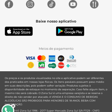
Baixe nosso aplicativo
Meios de pagamento
Os preços e os produtos visualizados no site e aplicativo podem ser diferentes
dos praticados em nossas lojas físicas. Os itens pesáveis possuem peso médio
em suas descrições, pois podem sofrer variação. Produtos sujeitos à
disponibilidade de estoque no momento da separação. Caso falte algum item, o
mesmo não será cobrado. O Zona Sul é uma empresa varejista e se reserva o
direito de não vender por atacado. A VENDA E O CONSUMO DE BEBIDAS
ALCOÓLICAS SÃO PROIBIDOS PARA MENORES DE 18 ANOS. BEBA COM
MODERAÇÃO.
Copyright© Zona Sul 1996 - 2017 Super Mercado Zona Sul S/A F1129 - CNPJ: