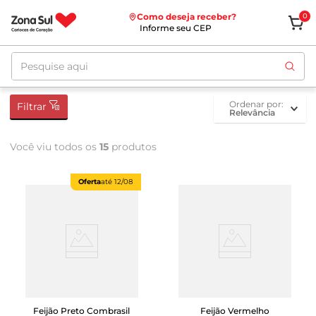
Como deseja receber?
0
Informe seu CEP
Pesquise aqui
ordenar por
Filtrar
Relevância
Você viu todos os
15
produtos
Oferta
até
12/08
Feijão Preto Combrasil
Feijão Vermelho