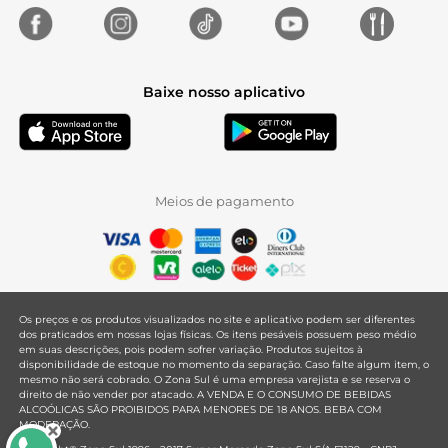
Baixe nosso aplicativo
Meios de pagamento
Os preços e os produtos visualizados no site e aplicativo podem ser diferentes
dos praticados em nossas lojas físicas. Os itens pesáveis possuem peso médio
em suas descrições, pois podem sofrer variação. Produtos sujeitos à
disponibilidade de estoque no momento da separação. Caso falte algum item, o
mesmo não será cobrado. O Zona Sul é uma empresa varejista e se reserva o
direito de não vender por atacado. A VENDA E O CONSUMO DE BEBIDAS
ALCOÓLICAS SÃO PROIBIDOS PARA MENORES DE 18 ANOS. BEBA COM
MODERAÇÃO.