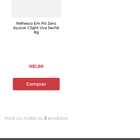
Refresco Em Pó Zero
Açúcar Clight Uva Sachê
8g
R$
1
,
89
Comprar
Você viu todos os
3
produtos