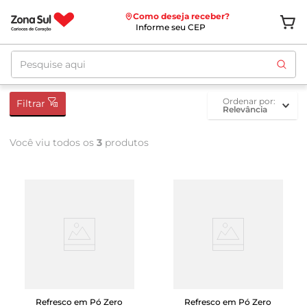
Como deseja receber?
Informe seu CEP
Pesquise aqui
ordenar por
Filtrar
Relevância
Você viu todos os
3
produtos
Refresco em Pó Zero
Refresco em Pó Zero