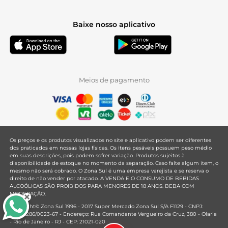
Baixe nosso aplicativo
Meios de pagamento
Os preços e os produtos visualizados no site e aplicativo podem ser diferentes
dos praticados em nossas lojas físicas. Os itens pesáveis possuem peso médio
em suas descrições, pois podem sofrer variação. Produtos sujeitos à
disponibilidade de estoque no momento da separação. Caso falte algum item, o
mesmo não será cobrado. O Zona Sul é uma empresa varejista e se reserva o
direito de não vender por atacado. A VENDA E O CONSUMO DE BEBIDAS
ALCOÓLICAS SÃO PROIBIDOS PARA MENORES DE 18 ANOS. BEBA COM
MODERAÇÃO.
Copyright© Zona Sul 1996 - 2017 Super Mercado Zona Sul S/A F1129 - CNPJ:
33.381.286/0023-67 - Endereço: Rua Comandante Vergueiro da Cruz, 380 - Olaria
- Rio de Janeiro - RJ - CEP: 21021-020