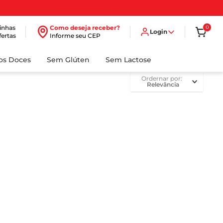
inhas
Como deseja receber?
0
Login
fertas
Informe seu CEP
dos Doces
Sem Glúten
Sem Lactose
ordernar por
Relevância