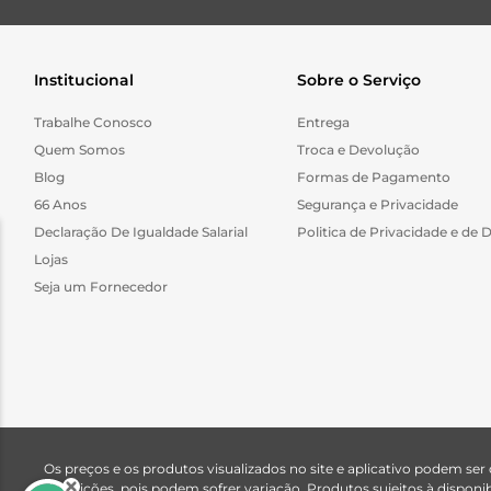
Institucional
Sobre o Serviço
Trabalhe Conosco
Entrega
Quem Somos
Troca e Devolução
Blog
Formas de Pagamento
66 Anos
Segurança e Privacidade
Declaração De Igualdade Salarial
Politica de Privacidade e de 
Lojas
Seja um Fornecedor
Os preços e os produtos visualizados no site e aplicativo podem ser
descrições, pois podem sofrer variação. Produtos sujeitos à dispo