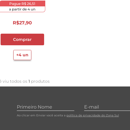
Pague
R$ 26,51
10
º
carne moida
a partir de
4
un
R$
27
,
90
Comprar
+
4
un
ê viu todos os
1
produtos
Ao clicar em Enviar você aceita a
política de privacidade do Zona Sul