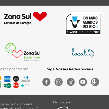
ios de pagamento
Siga Nossas Redes Sociais
Mantido por
uem peso médio em suas
 mesmo não será cobrado. O