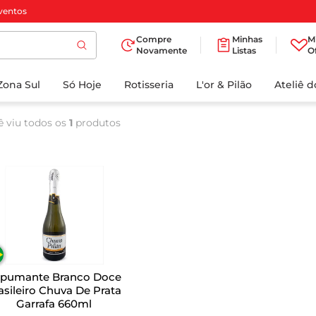
ventos
Compre
Minhas
M
Novamente
Listas
O
TERMOS MAIS
Zona Sul
Só Hoje
BUSCADOS
Rotisseria
L'or & Pilão
Ateliê 
1
º
cafe
ê viu todos os
1
produtos
2
º
iogurte
3
º
papel higienico
4
º
manteiga
5
º
azeite
6
º
detergente
7
º
leite
pumante Branco Doce
8
º
biscoito
asileiro Chuva De Prata
Garrafa 660ml
9
º
chocolate