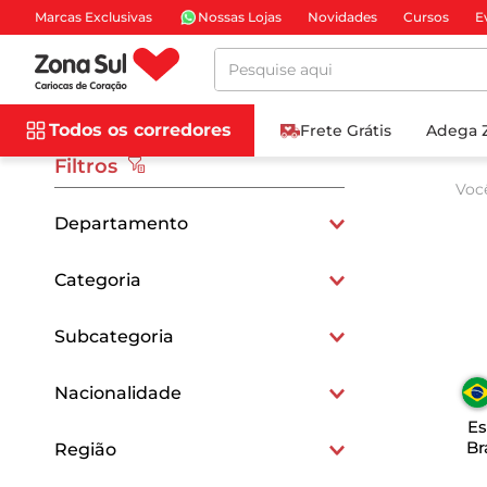
Marcas Exclusivas
Nossas Lojas
Novidades
Cursos
E
Pesquise aqui
Todos os corredores
Frete Grátis
Adega 
Filtros
Voc
Departamento
Vinhos e Cervejas
Categoria
Espumantes
Subcategoria
Espumantes
Nacionalidade
Es
BRASILEIROS
Br
Região