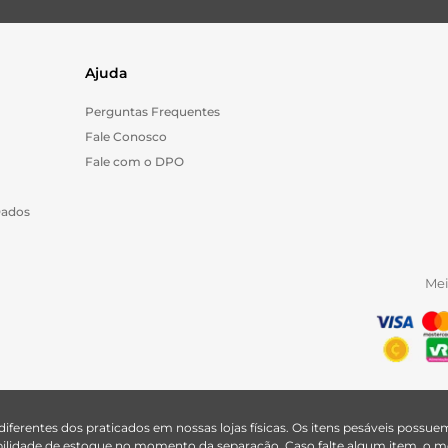
Ajuda
Perguntas Frequentes
Fale Conosco
Fale com o DPO
Dados
Me
 diferentes dos praticados em nossas lojas físicas. Os itens pesáveis poss
nibilidade de estoque no momento da separação. Caso falte algum item, o