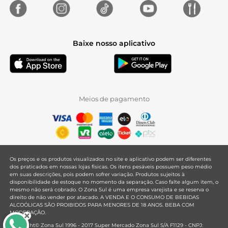
Baixe nosso aplicativo
Meios de pagamento
Os preços e os produtos visualizados no site e aplicativo podem ser diferentes
dos praticados em nossas lojas físicas. Os itens pesáveis possuem peso médio
em suas descrições, pois podem sofrer variação. Produtos sujeitos à
disponibilidade de estoque no momento da separação. Caso falte algum item, o
mesmo não será cobrado. O Zona Sul é uma empresa varejista e se reserva o
direito de não vender por atacado. A VENDA E O CONSUMO DE BEBIDAS
ALCOÓLICAS SÃO PROIBIDOS PARA MENORES DE 18 ANOS. BEBA COM
MODERAÇÃO.
Copyright© Zona Sul 1996 - 2017 Super Mercado Zona Sul S/A F1129 - CNPJ: