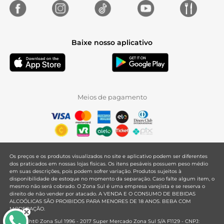
Baixe nosso aplicativo
Meios de pagamento
Os preços e os produtos visualizados no site e aplicativo podem ser diferentes
dos praticados em nossas lojas físicas. Os itens pesáveis possuem peso médio
em suas descrições, pois podem sofrer variação. Produtos sujeitos à
disponibilidade de estoque no momento da separação. Caso falte algum item, o
mesmo não será cobrado. O Zona Sul é uma empresa varejista e se reserva o
direito de não vender por atacado. A VENDA E O CONSUMO DE BEBIDAS
ALCOÓLICAS SÃO PROIBIDOS PARA MENORES DE 18 ANOS. BEBA COM
MODERAÇÃO.
Copyright© Zona Sul 1996 - 2017 Super Mercado Zona Sul S/A F1129 - CNPJ: