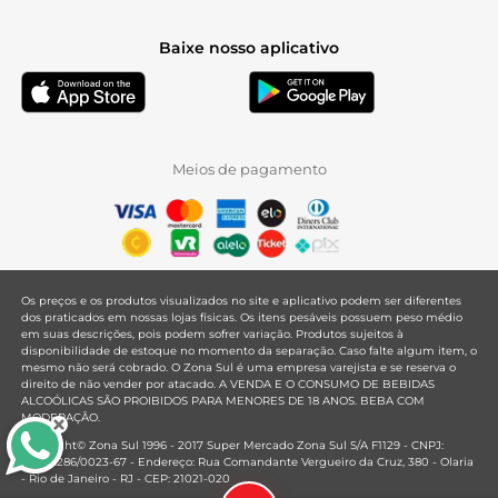
Baixe nosso aplicativo
Meios de pagamento
Os preços e os produtos visualizados no site e aplicativo podem ser diferentes
dos praticados em nossas lojas físicas. Os itens pesáveis possuem peso médio
em suas descrições, pois podem sofrer variação. Produtos sujeitos à
disponibilidade de estoque no momento da separação. Caso falte algum item, o
mesmo não será cobrado. O Zona Sul é uma empresa varejista e se reserva o
direito de não vender por atacado. A VENDA E O CONSUMO DE BEBIDAS
ALCOÓLICAS SÃO PROIBIDOS PARA MENORES DE 18 ANOS. BEBA COM
MODERAÇÃO.
Copyright© Zona Sul 1996 - 2017 Super Mercado Zona Sul S/A F1129 - CNPJ:
33.381.286/0023-67 - Endereço: Rua Comandante Vergueiro da Cruz, 380 - Olaria
- Rio de Janeiro - RJ - CEP: 21021-020