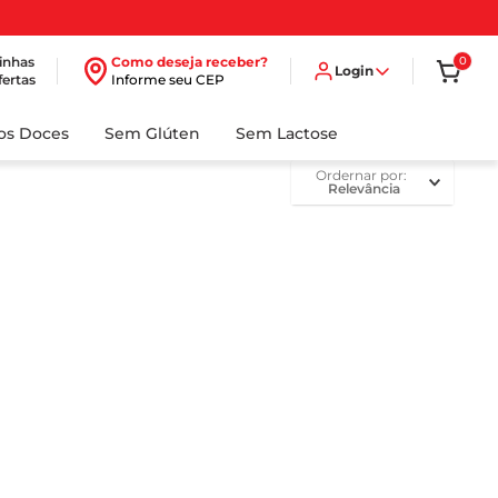
inhas
Como deseja receber?
0
Login
fertas
Informe seu CEP
dos Doces
Sem Glúten
Sem Lactose
ordernar por
Relevância