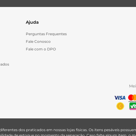
Ajuda
Perguntas Frequentes
Fale Conosco
Fale com o DPO
Dados
Me
 diferentes dos praticados em nossas lojas físicas. Os itens pesáveis poss
nibilidade de estoque no momento da separação. Caso falte algum item, o