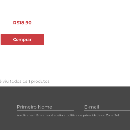
10
º
papel toalha
R$
18
,
90
Comprar
ê viu todos os
1
produtos
Ao clicar em Enviar você aceita a
política de privacidade do Zona Sul