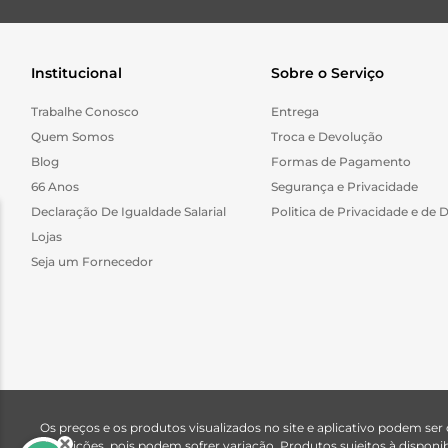
Institucional
Sobre o Serviço
Trabalhe Conosco
Entrega
Quem Somos
Troca e Devolução
Blog
Formas de Pagamento
66 Anos
Segurança e Privacidade
Declaração De Igualdade Salarial
Politica de Privacidade e de 
Lojas
Seja um Fornecedor
Os preços e os produtos visualizados no site e aplicativo podem ser
descrições, pois podem sofrer variação. Produtos sujeitos à dispo