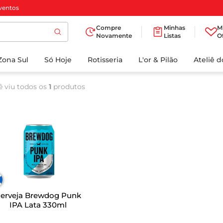
ventos
Compre
Minhas
M
Novamente
Listas
O
TERMOS MAIS
Zona Sul
Só Hoje
BUSCADOS
Rotisseria
L'or & Pilão
Ateliê 
1
º
cafe
ê viu todos os
1
produtos
2
º
papel higienico
3
º
manteiga
4
º
iogurte
5
º
detergente
6
º
azeite
7
º
leite
erveja Brewdog Punk
8
º
biscoito
IPA Lata 330ml
9
º
chocolate