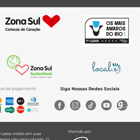
ios de pagamento
Siga Nossas Redes Sociais
Mantido por
uem peso médio em suas
 mesmo não será cobrado. O