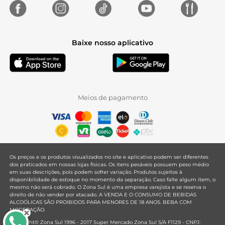
Baixe nosso aplicativo
Meios de pagamento
Os preços e os produtos visualizados no site e aplicativo podem ser diferentes
dos praticados em nossas lojas físicas. Os itens pesáveis possuem peso médio
em suas descrições, pois podem sofrer variação. Produtos sujeitos à
disponibilidade de estoque no momento da separação. Caso falte algum item, o
mesmo não será cobrado. O Zona Sul é uma empresa varejista e se reserva o
direito de não vender por atacado. A VENDA E O CONSUMO DE BEBIDAS
ALCOÓLICAS SÃO PROIBIDOS PARA MENORES DE 18 ANOS. BEBA COM
MODERAÇÃO.
Copyright© Zona Sul 1996 - 2017 Super Mercado Zona Sul S/A F1129 - CNPJ: