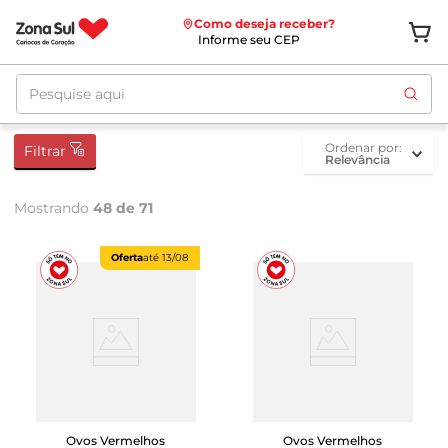
Como deseja receber?
Informe seu CEP
Pesquise aqui
ordenar por
Filtrar
Relevância
Mostrando
48 de 71
Oferta
até
13/08
Ovos Vermelhos
Ovos Vermelhos