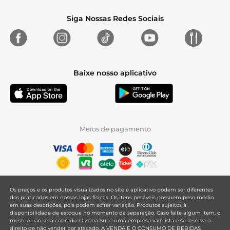
Siga Nossas Redes Sociais
Baixe nosso aplicativo
Meios de pagamento
Os preços e os produtos visualizados no site e aplicativo podem ser diferentes
dos praticados em nossas lojas físicas. Os itens pesáveis possuem peso médio
em suas descrições, pois podem sofrer variação. Produtos sujeitos à
disponibilidade de estoque no momento da separação. Caso falte algum item, o
mesmo não será cobrado. O Zona Sul é uma empresa varejista e se reserva o
direito de não vender por atacado. A VENDA E O CONSUMO DE BEBIDAS