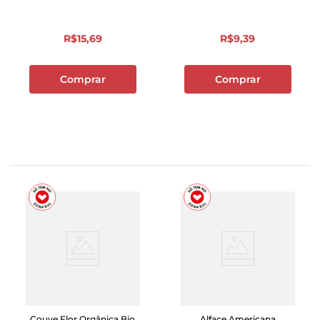
R$
15
,
69
R$
9
,
39
Comprar
Comprar
Couve Flor Orgânica Bio
Alface Americana