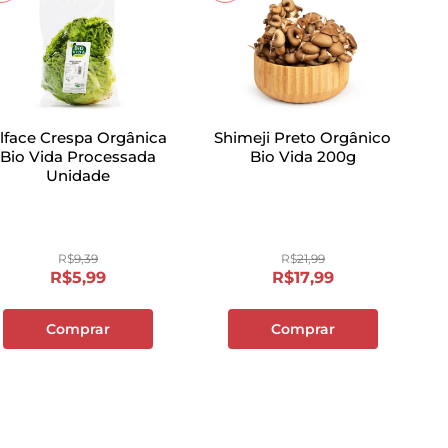
lface Crespa Orgânica
Shimeji Preto Orgânico
Bio Vida Processada
Bio Vida 200g
Unidade
R$
9
,
39
R$
21
,
99
R$
5
,
99
R$
17
,
99
Comprar
Comprar