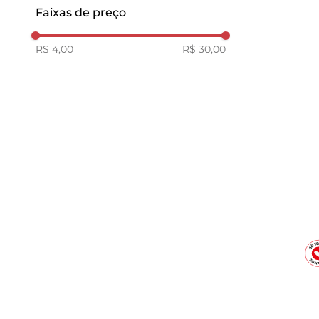
Exclusivo
Doces e Sobremesas
Faixas de preço
Molhos e Derivados de
Vinagres, Molhos e Temperos
Tomate
R$ 4,00
R$ 30,00
Legumes
Açúcares e Adoçantes
Verduras Orgânicas
Outros
Molhos