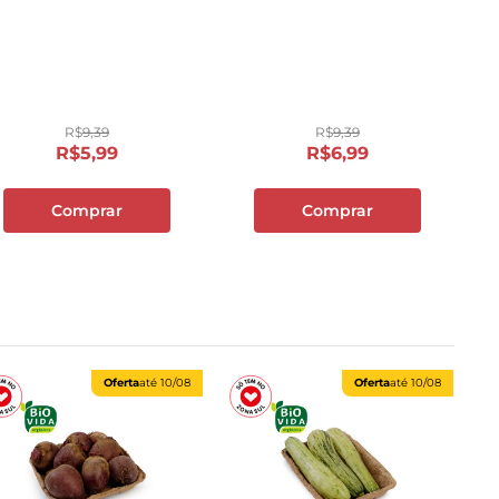
R$
9
,
39
R$
9
,
39
R$
5
,
99
R$
6
,
99
Comprar
Comprar
Oferta
até
10/08
Oferta
até
10/08