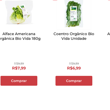
Alface Americana
Coentro Orgânico Bio
A
rgânica Bio Vida 180g
Vida Unidade
R$
9
,
39
R$
9
,
39
R$
7
,
99
R$
6
,
99
Comprar
Comprar