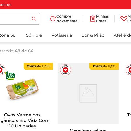
ventos
Compre
Minhas
M
Novamente
Listas
O
TERMOS MAIS
Zona Sul
Só Hoje
BUSCADOS
Rotisseria
L'or & Pilão
Ateliê 
1
º
cafe
trando
48 de 66
2
º
papel higienico
3
º
manteiga
Oferta
até
13/08
Oferta
até
11/08
4
º
iogurte
5
º
detergente
6
º
azeite
7
º
leite
Ovos Vermelhos
T
8
º
biscoito
rgânicos Bio Vida Com
10 Unidades
9
º
chocolate
Ovos Vermelhos