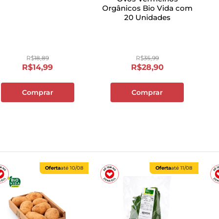
Orgânicos Bio Vida com
10
º
papel toalha
20 Unidades
R$
18
,
89
R$
35
,
99
R$
14
,
99
R$
28
,
90
Comprar
Comprar
Oferta
até
10/08
Oferta
até
11/08