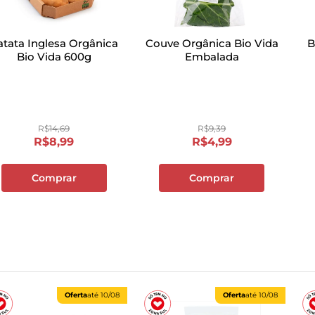
atata Inglesa Orgânica
Couve Orgânica Bio Vida
B
Bio Vida 600g
Embalada
R$
14
,
69
R$
9
,
39
R$
8
,
99
R$
4
,
99
Comprar
Comprar
Oferta
até
10/08
Oferta
até
10/08