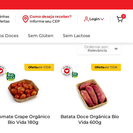
inhas
Como deseja receber?
0
Login
fertas
Informe seu CEP
dos Doces
Sem Glúten
Sem Lactose
ordernar por
Relevância
Oferta
até
11/08
Oferta
até
11/08
omate Grape Orgânico
Batata Doce Orgânica Bio
Bio Vida 180g
Vida 600g