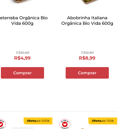
eterraba Orgânica Bio
Abobrinha Italiana
Vida 600g
Orgânica Bio Vida 600g
R$
10
,
49
R$
12
,
59
R$
4
,
99
R$
8
,
99
Comprar
Comprar
Oferta
até
10/08
Oferta
até
11/08