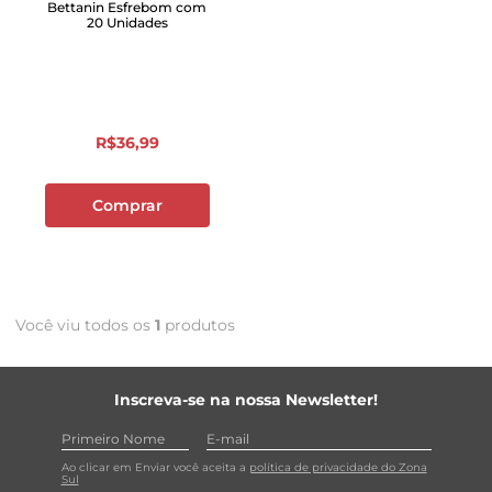
Bettanin Esfrebom com
20 Unidades
R$
36
,
99
Comprar
Você viu todos os
1
produtos
Inscreva-se na nossa Newsletter!
Ao clicar em Enviar você aceita a
política de privacidade do Zona
Sul