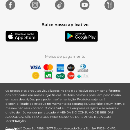
Baixe nosso aplicativo
Meios de pagamento
Os preços e os produtos visualizados no site e aplicativo podem ser diferentes
dos praticados em nossas lojas físicas. Os itens pesáveis possuem peso médio
em suas descrições, pois podem sofrer variação. Produtos sujeitos à
disponibilidade de estoque no momento da separação. Caso falte algum item, o
mesmo não será cobrado. O Zona Sul é uma empresa varejista e se reserva o
direito de não vender por atacado. A VENDA E O CONSUMO DE BEBIDAS
ALCOÓLICAS SÃO PROIBIDOS PARA MENORES DE 18 ANOS. BEBA COM
MODERAÇÃO.
Copyright© Zona Sul 1996 - 2017 Super Mercado Zona Sul S/A F1129 - CNPJ: