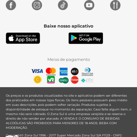
Baixe nosso aplicativo
Meios de pagamento
Os preços e os produtos visualizados no site e aplicativo podem ser diferentes
dos praticados em nossas lojas físicas. Os itens pesáveis possuem peso médio
em suas descrições, pois podem sofrer variação. Produtos sujeitos à
disponibilidade de estoque no momento da separação. Caso falte algum item, o
mesmo não será cobrado. O Zona Sul é uma empresa varejista e se reserva o
direito de não vender por atacado. A VENDA E O CONSUMO DE BEBIDAS
ALCOÓLICAS SÃO PROIBIDOS PARA MENORES DE 18 ANOS. BEBA COM
MODERAÇÃO.
Copyright© Zona Sul 1996 - 2017 Super Mercado Zona Sul S/A F1129 - CNPJ: