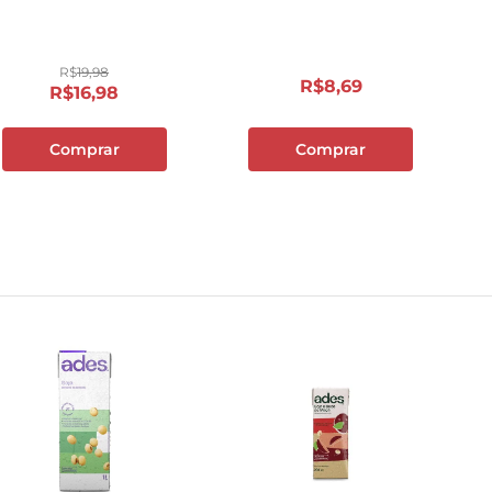
10
º
carne moida
R$
19
,
98
R$
8
,
69
R$
16
,
98
Comprar
Comprar