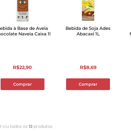
ebida à Base de Aveia
Bebida de Soja Ades
ocolate Naveia Caixa 1l
Abacaxi 1L
R$
22
,
90
R$
8
,
69
Comprar
Comprar
ê viu todos os
12
produtos