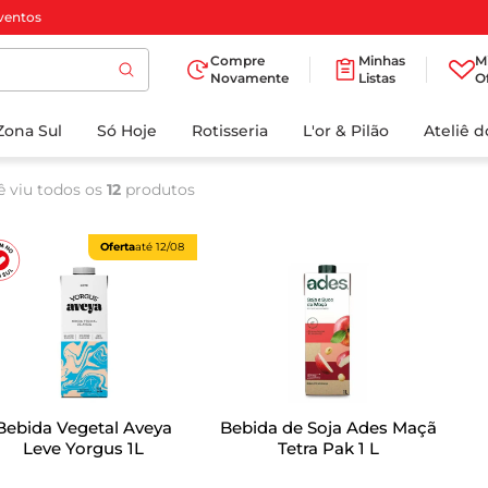
ventos
Compre
Minhas
M
Novamente
Listas
O
TERMOS MAIS
Zona Sul
Só Hoje
BUSCADOS
Rotisseria
L'or & Pilão
Ateliê 
1
º
cafe
ê viu todos os
12
produtos
2
º
iogurte
3
º
papel higienico
Oferta
até
12/08
4
º
manteiga
5
º
azeite
6
º
detergente
7
º
leite
Bebida Vegetal Aveya
Bebida de Soja Ades Maçã
8
º
biscoito
Leve Yorgus 1L
Tetra Pak 1 L
9
º
chocolate