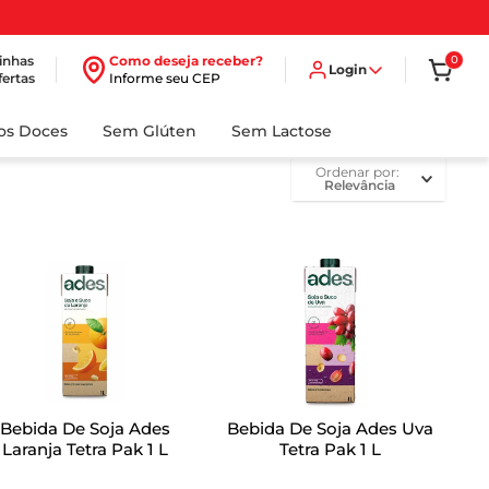
inhas
Como deseja receber?
0
Login
fertas
Informe seu CEP
dos Doces
Sem Glúten
Sem Lactose
ordenar por
Relevância
Bebida De Soja Ades
Bebida De Soja Ades Uva
Laranja Tetra Pak 1 L
Tetra Pak 1 L