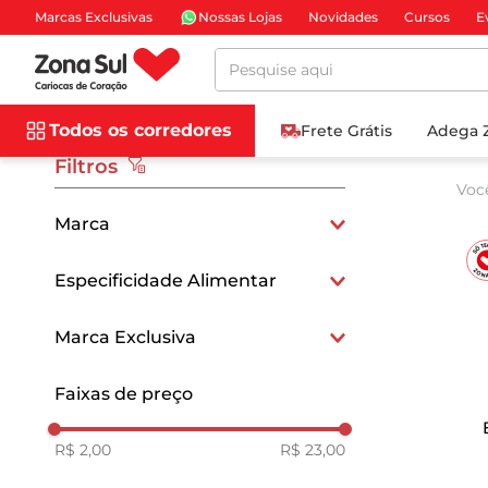
Marcas Exclusivas
Nossas Lojas
Novidades
Cursos
E
Pesquise aqui
Todos os corredores
Frete Grátis
Adega 
Filtros
Voc
Marca
ADES
Especificidade Alimentar
YORGUS
Sem Glúten
Marca Exclusiva
NAVEIA
Sem Lactose
Exclusivo
Faixas de preço
Vegano
R$ 2,00
R$ 23,00