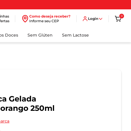
inhas
Como deseja receber?
0
Login
fertas
Informe seu CEP
dos Doces
Sem Glúten
Sem Lactose
ca Gelada
Morango 250ml
marca