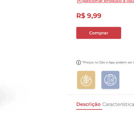
Adicionar produto a list
10
º
carne moida
R$
9
,
99
Comprar
*Preços no Site e App podem ser di
Descrição
Característic