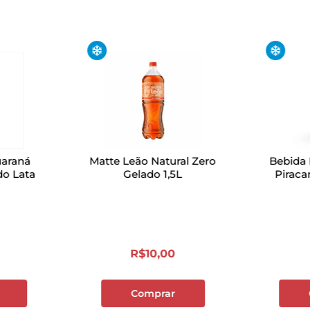
uaraná
Matte Leão Natural Zero
Bebida 
do Lata
Gelado 1,5L
Pirac
R$
10
,
00
Comprar