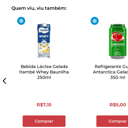
Quem viu, viu também:
Bebida Láctea Gelada
Refrigerante G
Itambé Whey Baunilha
Antarctica Gela
250ml
350 ml
R$
7
,
15
R$
5
,
00
Comprar
Comprar