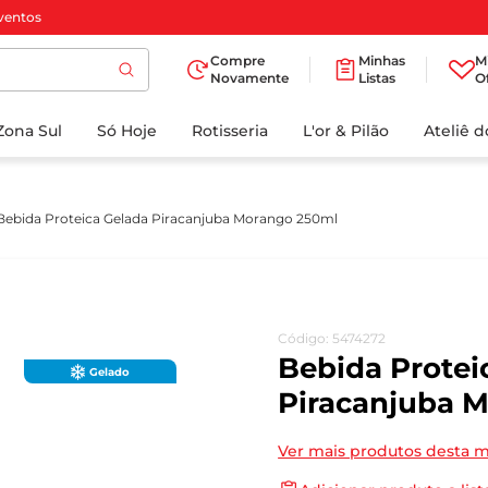
ventos
Compre
Minhas
M
Novamente
Listas
O
TERMOS MAIS
Zona Sul
Só Hoje
BUSCADOS
Rotisseria
L'or & Pilão
Ateliê 
1
º
cafe
2
º
iogurte
Bebida Proteica Gelada Piracanjuba Morango 250ml
3
º
papel higienico
4
º
manteiga
5
º
azeite
Código
:
5474272
6
º
detergente
Bebida Protei
Gelado
7
º
leite
Piracanjuba 
8
º
biscoito
Ver mais produtos desta 
9
º
chocolate