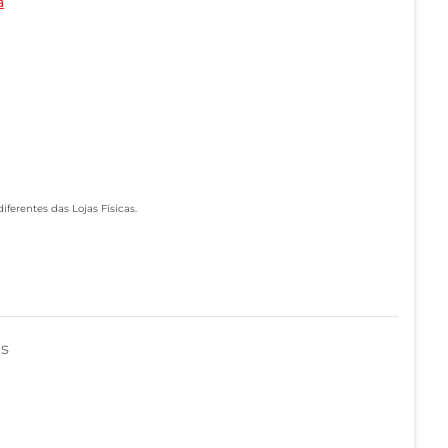
a
ferentes das Lojas Físicas.
as