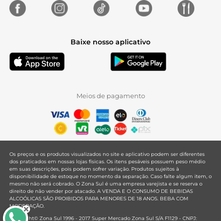
Baixe nosso aplicativo
Meios de pagamento
Os preços e os produtos visualizados no site e aplicativo podem ser diferentes
dos praticados em nossas lojas físicas. Os itens pesáveis possuem peso médio
em suas descrições, pois podem sofrer variação. Produtos sujeitos à
disponibilidade de estoque no momento da separação. Caso falte algum item, o
mesmo não será cobrado. O Zona Sul é uma empresa varejista e se reserva o
direito de não vender por atacado. A VENDA E O CONSUMO DE BEBIDAS
ALCOÓLICAS SÃO PROIBIDOS PARA MENORES DE 18 ANOS. BEBA COM
MODERAÇÃO.
Copyright© Zona Sul 1996 - 2017 Super Mercado Zona Sul S/A F1129 - CNPJ: