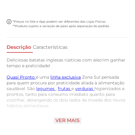
*Preços no Site e App podem ser diferentes das Lojas Físicas.
**Produto sujeito a variação de peso após separação do pedido.
Descrição
Características
Deliciosas batatas inglesas rústicas com alecrim ganhar
tempo e praticidade!
Quasi Pronto
é uma
linha exclusiva
Zona Sul pensada
para quem procura por praticidade aliada à alimentação
saudável. São
legumes
,
frutas
e
verduras
higienizados e
prontos, tanto para consumo imediato quanto para
cozinhar, abrangendo os dois lados da moeda dos novos
hábitos alimentares.
Produtos selecionados, sem casca e picados, evitam o
VER MAIS
desperdício e diminuem os gastos. Validade de 5 dias
mantendo o fechado e sob refrigeração; após aberto
deverá ser consumido todo o produto.