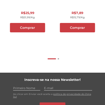
R$
25
,
99
R$
7
,
89
R$
51
,
99
/kg
R$
15
,
79
/kg
Comprar
Comprar
Inscreva-se na nossa Newsletter!
Ao clicar em Enviar você aceita a
política de privacidade do Zona
Sul