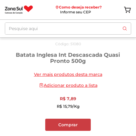
Como deseja receber?
Informe seu CEP
Pesquise aqui
Código
:
51080
Batata Inglesa Int Descascada Quasi
Pronto 500g
Ver mais produtos desta marca
Adicionar produto a lista
R$
7
,
89
R$
15
,
79
/kg
Comprar