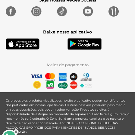
Siga Nossas Redes Sociais
Baixe nosso aplicativo
Meios de pagamento
Os preços e os produtos visualizados no site e aplicativo podem ser diferentes
dos praticados em nossas lojas físicas. Os itens pesáveis possuem peso médio
em suas descrições, pois podem sofrer variação. Produtos sujeitos à
disponibilidade de estoque no momento da separação. Caso falte algum item, o
mesmo não será cobrado. O Zona Sul é uma empresa varejista e se reserva o
direito de não vender por atacado. A VENDA E O CONSUMO DE BEBIDAS
ALCOÓLICAS SÃO PROIBIDOS PARA MENORES DE 18 ANOS. BEBA COM
MODERAÇÃO.