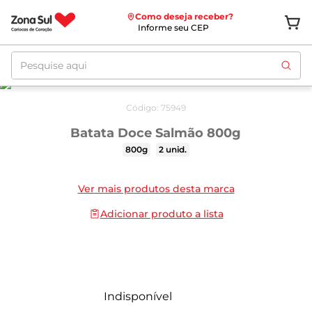
Como deseja receber?
Informe seu CEP
Pesquise aqui
Código
:
75949
Batata Doce Salmão 800g
800g
2 unid.
Ver mais produtos desta marca
Adicionar produto a lista
Indisponível