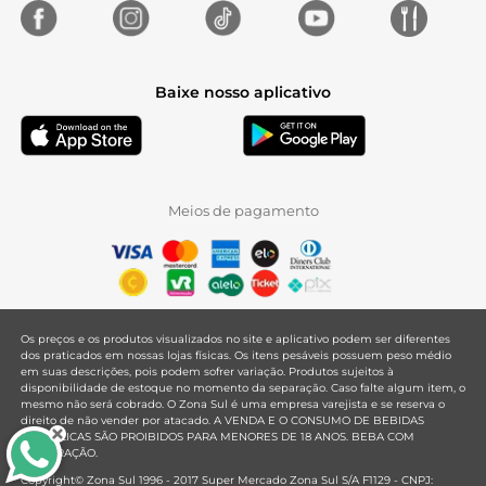
Baixe nosso aplicativo
Meios de pagamento
Os preços e os produtos visualizados no site e aplicativo podem ser diferentes
dos praticados em nossas lojas físicas. Os itens pesáveis possuem peso médio
em suas descrições, pois podem sofrer variação. Produtos sujeitos à
disponibilidade de estoque no momento da separação. Caso falte algum item, o
mesmo não será cobrado. O Zona Sul é uma empresa varejista e se reserva o
direito de não vender por atacado. A VENDA E O CONSUMO DE BEBIDAS
ALCOÓLICAS SÃO PROIBIDOS PARA MENORES DE 18 ANOS. BEBA COM
MODERAÇÃO.
Copyright© Zona Sul 1996 - 2017 Super Mercado Zona Sul S/A F1129 - CNPJ: