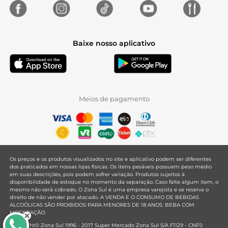
Baixe nosso aplicativo
Meios de pagamento
Os preços e os produtos visualizados no site e aplicativo podem ser diferentes
dos praticados em nossas lojas físicas. Os itens pesáveis possuem peso médio
em suas descrições, pois podem sofrer variação. Produtos sujeitos à
disponibilidade de estoque no momento da separação. Caso falte algum item, o
mesmo não será cobrado. O Zona Sul é uma empresa varejista e se reserva o
direito de não vender por atacado. A VENDA E O CONSUMO DE BEBIDAS
ALCOÓLICAS SÃO PROIBIDOS PARA MENORES DE 18 ANOS. BEBA COM
MODERAÇÃO.
Copyright© Zona Sul 1996 - 2017 Super Mercado Zona Sul S/A F1129 - CNPJ: