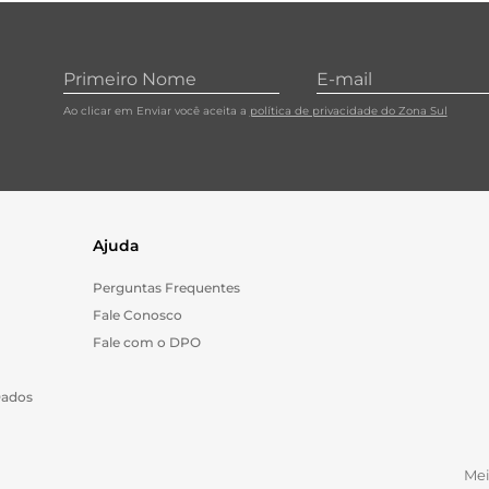
10
º
cebola
Ao clicar em Enviar você aceita a
política de privacidade do Zona Sul
Ajuda
Perguntas Frequentes
Fale Conosco
Fale com o DPO
Dados
Me