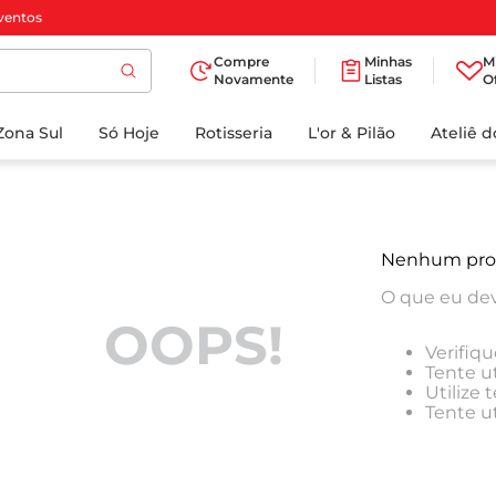
ventos
Compre
Minhas
M
Novamente
Listas
O
TERMOS MAIS
Zona Sul
Só Hoje
BUSCADOS
Rotisseria
L'or & Pilão
Ateliê 
1
º
cafe
2
º
papel higienico
3
º
iogurte
Nenhum pro
4
º
manteiga
O que eu dev
5
º
azeite
OOPS!
Verifiqu
6
º
biscoito
Tente ut
Utilize
7
º
detergente
Tente u
8
º
leite
9
º
chocolate