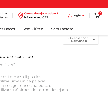
inhas
Como deseja receber?
0
Login
fertas
Informe seu CEP
dos Doces
Sem Glúten
Sem Lactose
ordernar por
Relevância
duto encontrado
o fazer?
e os termos digitados.
ilizar uma única palavra.
 termos genéricos na busca.
tilizar sinônimos do termo desejado.