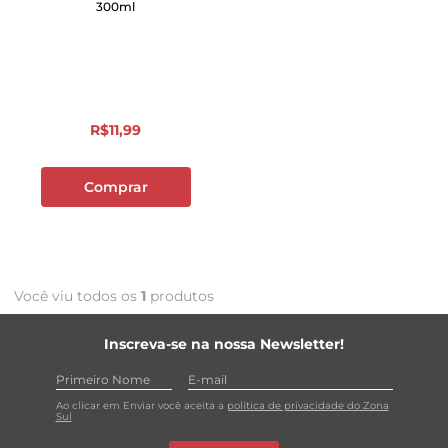
300ml
R$
11
,
99
Comprar
Você viu todos os
1
produtos
Inscreva-se na nossa Newsletter!
Ao clicar em Enviar você aceita a
política de privacidade do Zona
Sul