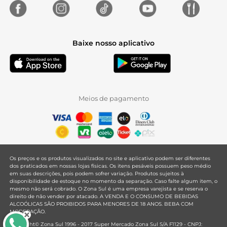
Baixe nosso aplicativo
Meios de pagamento
Os preços e os produtos visualizados no site e aplicativo podem ser diferentes
dos praticados em nossas lojas físicas. Os itens pesáveis possuem peso médio
em suas descrições, pois podem sofrer variação. Produtos sujeitos à
disponibilidade de estoque no momento da separação. Caso falte algum item, o
mesmo não será cobrado. O Zona Sul é uma empresa varejista e se reserva o
direito de não vender por atacado. A VENDA E O CONSUMO DE BEBIDAS
ALCOÓLICAS SÃO PROIBIDOS PARA MENORES DE 18 ANOS. BEBA COM
MODERAÇÃO.
Copyright© Zona Sul 1996 - 2017 Super Mercado Zona Sul S/A F1129 - CNPJ: