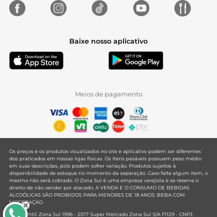
Baixe nosso aplicativo
Meios de pagamento
Os preços e os produtos visualizados no site e aplicativo podem ser diferentes
dos praticados em nossas lojas físicas. Os itens pesáveis possuem peso médio
em suas descrições, pois podem sofrer variação. Produtos sujeitos à
disponibilidade de estoque no momento da separação. Caso falte algum item, o
mesmo não será cobrado. O Zona Sul é uma empresa varejista e se reserva o
direito de não vender por atacado. A VENDA E O CONSUMO DE BEBIDAS
ALCOÓLICAS SÃO PROIBIDOS PARA MENORES DE 18 ANOS. BEBA COM
MODERAÇÃO.
Copyright© Zona Sul 1996 - 2017 Super Mercado Zona Sul S/A F1129 - CNPJ: