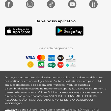
Baixe nosso aplicativo
Meios de pagamento
Os preços e os produtos visualizados no site e aplicativo podem ser diferentes
dos praticados em nossas lojas físicas. Os itens pesáveis possuem peso médio
em suas descrições, pois podem sofrer variação. Produtos sujeitos à
disponibilidade de estoque no momento da separação. Caso falte algum item, o
mesmo não será cobrado. O Zona Sul é uma empresa varejista e se reserva o
direito de não vender por atacado. A VENDA E O CONSUMO DE BEBIDAS
ALCOÓLICAS SÃO PROIBIDOS PARA MENORES DE 18 ANOS. BEBA COM
MODERAÇÃO.
Copyright© Zona Sul 1996 - 2017 Super Mercado Zona Sul S/A F1129 - CNPJ: