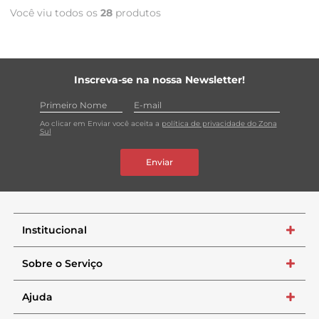
Você viu todos os
28
produtos
Inscreva-se na nossa Newsletter!
Ao clicar em Enviar você aceita a
política de privacidade do Zona
Sul
Enviar
Institucional
+
Sobre o Serviço
+
Ajuda
+