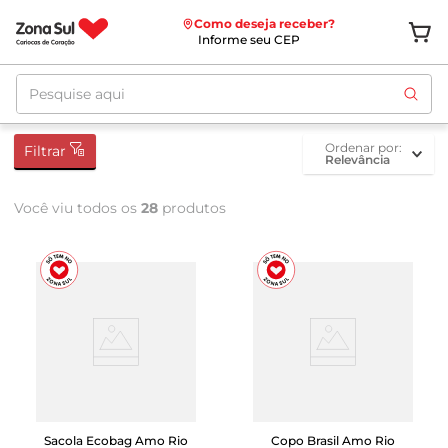
Como deseja receber?
Informe seu CEP
Pesquise aqui
ordenar por
Filtrar
Relevância
Você viu todos os
28
produtos
Sacola Ecobag Amo Rio
Copo Brasil Amo Rio