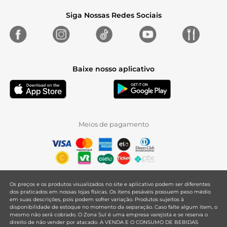
Siga Nossas Redes Sociais
Baixe nosso aplicativo
Meios de pagamento
Os preços e os produtos visualizados no site e aplicativo podem ser diferentes
dos praticados em nossas lojas físicas. Os itens pesáveis possuem peso médio
em suas descrições, pois podem sofrer variação. Produtos sujeitos à
disponibilidade de estoque no momento da separação. Caso falte algum item, o
mesmo não será cobrado. O Zona Sul é uma empresa varejista e se reserva o
direito de não vender por atacado. A VENDA E O CONSUMO DE BEBIDAS