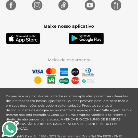
Baixe nosso aplicativo
Meios de pagamento
Os preços e os produtos visualizados no site e aplicativo podem ser diferentes
dos praticados em nossas lojas físicas. Os itens pesáveis possuem peso médio
em suas descrições, pois podem sofrer variação. Produtos sujeitos à
disponibilidade de estoque no momento da separação. Caso falte algum item, o
mesmo não será cobrado. O Zona Sul é uma empresa varejista e se reserva o
direito de não vender por atacado. A VENDA E O CONSUMO DE BEBIDAS
ALCOÓLICAS SÃO PROIBIDOS PARA MENORES DE 18 ANOS. BEBA COM
MODERAÇÃO.
Copyright© Zona Sul 1996 - 2017 Super Mercado Zona Sul S/A F1129 - CNPJ: