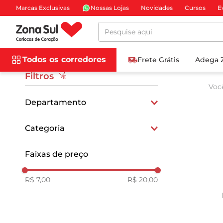
Marcas Exclusivas
Nossas Lojas
Novidades
Cursos
E
Pesquise aqui
Todos os corredores
Frete Grátis
Adega 
Filtros
Voc
Departamento
Limpeza
Categoria
Multiuso
Faixas de preço
R$ 7,00
R$ 20,00