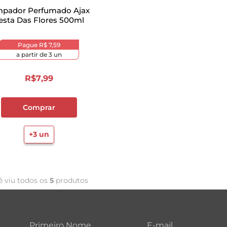
mpador Perfumado Ajax
esta Das Flores 500ml
Pague
R$ 7,59
a partir de
3
un
R$
7
,
99
Comprar
+
3
un
ê viu todos os
5
produtos