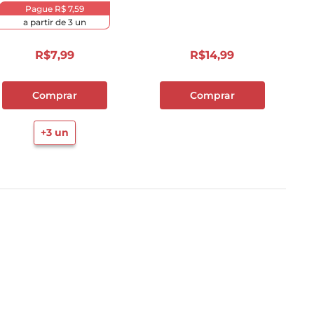
Pague
R$ 7,59
a partir de
3
un
R$
7
,
99
R$
14
,
99
Comprar
Comprar
+
3
un