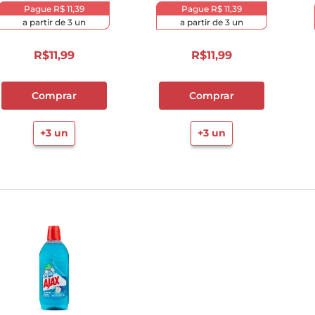
Pague
R$ 11,39
Pague
R$ 11,39
10
º
cebola
a partir de
3
un
a partir de
3
un
R$
11
,
99
R$
11
,
99
Comprar
Comprar
+
3
un
+
3
un