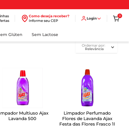
inhas
Como deseja receber?
0
Login
fertas
Informe seu CEP
Sem Glúten
Sem Lactose
ordernar por
Relevância
impador Multiuso Ajax
Limpador Perfumado
Lavanda 500
Flores de Lavanda Ajax
Festa das Flores Frasco 1l