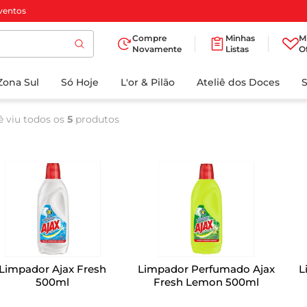
ventos
Compre
Minhas
M
Novamente
Listas
O
TERMOS MAIS
Zona Sul
Só Hoje
BUSCADOS
L'or & Pilão
Ateliê dos Doces
1
º
cafe
ê viu todos os
5
produtos
2
º
papel higienico
3
º
iogurte
4
º
manteiga
5
º
detergente
6
º
azeite
7
º
biscoito
Limpador Ajax Fresh
Limpador Perfumado Ajax
L
8
º
leite
500ml
Fresh Lemon 500ml
9
º
chocolate