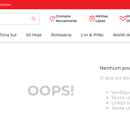
ventos
Compre
Minhas
M
Novamente
Listas
O
TERMOS MAIS
Zona Sul
Só Hoje
BUSCADOS
Rotisseria
L'or & Pilão
Ateliê 
1
º
cafe
2
º
iogurte
3
º
papel higienico
Nenhum pro
4
º
manteiga
O que eu dev
5
º
azeite
OOPS!
Verifiqu
6
º
detergente
Tente ut
Utilize
7
º
leite
Tente u
8
º
biscoito
9
º
chocolate