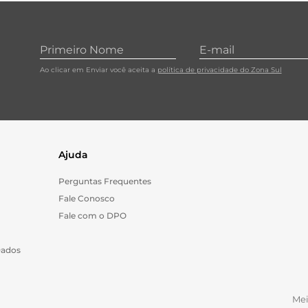
10
º
carne moida
Ao clicar em Enviar você aceita a
política de privacidade do Zona Sul
Ajuda
Perguntas Frequentes
Fale Conosco
Fale com o DPO
Dados
Me