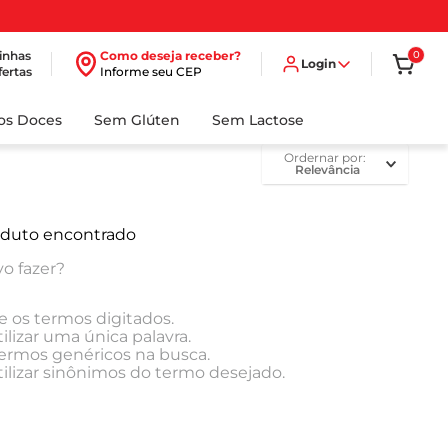
inhas
Como deseja receber?
0
Login
fertas
Informe seu CEP
dos Doces
Sem Glúten
Sem Lactose
ordernar por
Relevância
duto encontrado
o fazer?
e os termos digitados.
ilizar uma única palavra.
 termos genéricos na busca.
tilizar sinônimos do termo desejado.