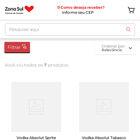
Como deseja receber?
Informe seu CEP
Pesquise aqui
ordenar por
Filtrar
Relevância
Você viu todos os
7
produtos
Vodka Absolut Sprite
Vodka Absolut Tabasco