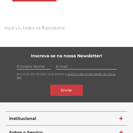
Você viu todos os
7
produtos
Inscreva-se na nossa Newsletter!
Ao clicar em Enviar você aceita a
política de privacidade do Zona
Sul
Enviar
Institucional
+
Sobre o Serviço