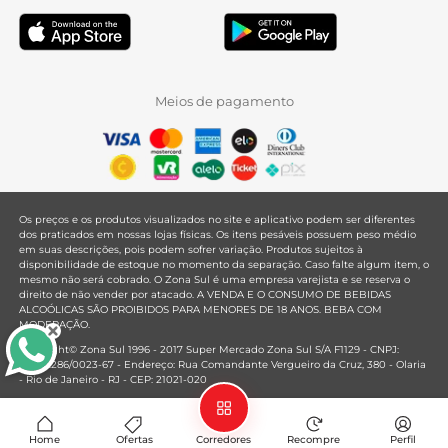
Meios de pagamento
Os preços e os produtos visualizados no site e aplicativo podem ser diferentes
dos praticados em nossas lojas físicas. Os itens pesáveis possuem peso médio
em suas descrições, pois podem sofrer variação. Produtos sujeitos à
disponibilidade de estoque no momento da separação. Caso falte algum item, o
mesmo não será cobrado. O Zona Sul é uma empresa varejista e se reserva o
direito de não vender por atacado. A VENDA E O CONSUMO DE BEBIDAS
ALCOÓLICAS SÃO PROIBIDOS PARA MENORES DE 18 ANOS. BEBA COM
MODERAÇÃO.
Copyright© Zona Sul 1996 - 2017 Super Mercado Zona Sul S/A F1129 - CNPJ:
33.381.286/0023-67 - Endereço: Rua Comandante Vergueiro da Cruz, 380 - Olaria
- Rio de Janeiro - RJ - CEP: 21021-020
Mantido por
Home
Ofertas
Corredores
Recompre
Perfil