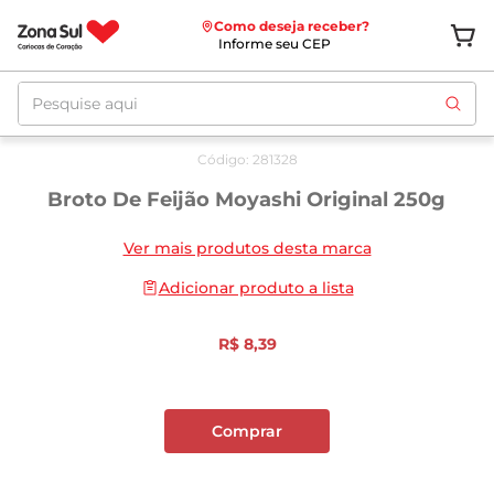
Como deseja receber?
Informe seu CEP
Pesquise aqui
Código
:
281328
Broto De Feijão Moyashi Original 250g
Ver mais produtos desta marca
Adicionar produto a lista
R$
8
,
39
Comprar