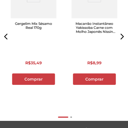
Gergelim Mix Sésamo
Macarrão Instantâneo
Real 170g
Yakissoba Carne com
Molho Japonês Nissin
U.F.O. Bandeja 97g
R$
35
,
49
R$
8
,
99
Comprar
Comprar