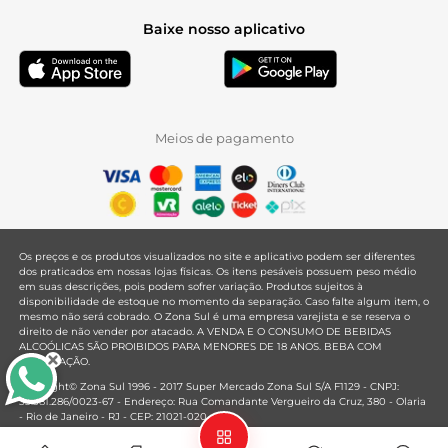
Baixe nosso aplicativo
Meios de pagamento
Os preços e os produtos visualizados no site e aplicativo podem ser diferentes
dos praticados em nossas lojas físicas. Os itens pesáveis possuem peso médio
em suas descrições, pois podem sofrer variação. Produtos sujeitos à
disponibilidade de estoque no momento da separação. Caso falte algum item, o
mesmo não será cobrado. O Zona Sul é uma empresa varejista e se reserva o
direito de não vender por atacado. A VENDA E O CONSUMO DE BEBIDAS
ALCOÓLICAS SÃO PROIBIDOS PARA MENORES DE 18 ANOS. BEBA COM
MODERAÇÃO.
Copyright© Zona Sul 1996 - 2017 Super Mercado Zona Sul S/A F1129 - CNPJ:
33.381.286/0023-67 - Endereço: Rua Comandante Vergueiro da Cruz, 380 - Olaria
- Rio de Janeiro - RJ - CEP: 21021-020
Mantido por