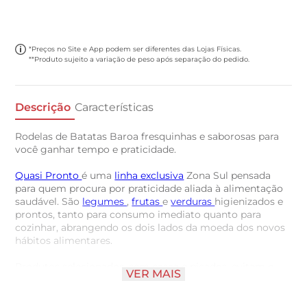
*Preços no Site e App podem ser diferentes das Lojas Físicas.
**Produto sujeito a variação de peso após separação do pedido.
Descrição
Características
Rodelas de Batatas Baroa fresquinhas e saborosas para
você ganhar tempo e praticidade.
Quasi Pronto
é uma
linha exclusiva
Zona Sul pensada
para quem procura por praticidade aliada à alimentação
saudável. São
legumes
,
frutas
e
verduras
higienizados e
prontos, tanto para consumo imediato quanto para
cozinhar, abrangendo os dois lados da moeda dos novos
hábitos alimentares.
Produtos selecionados, sem casca e picados, evitam o
VER MAIS
desperdício e diminuem os gastos. Validade de 5 dias
mantendo o fechado e sob refrigeração; após aberto
deverá ser consumido todo o produto.