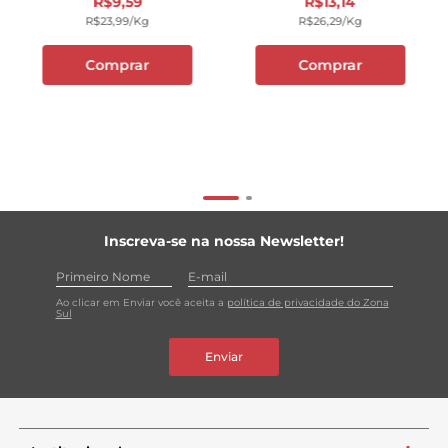
R$
9
,
59
R$
13
,
14
R$
23
,
99
/kg
R$
26
,
29
/kg
Comprar
Comprar
Inscreva-se na nossa Newsletter!
Ao clicar em Enviar você aceita a
política de privacidade do Zona
Sul
Enviar