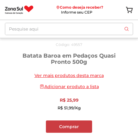
Como deseja receber?
Informe seu CEP
Pesquise aqui
Código
:
49557
Batata Baroa em Pedaços Quasi
Pronto 500g
Ver mais produtos desta marca
Adicionar produto a lista
R$
25
,
99
R$
51
,
99
/kg
Comprar