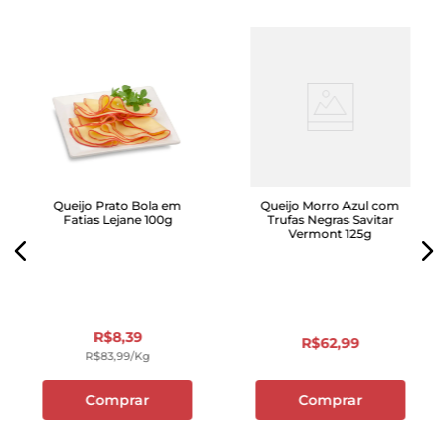
Queijo Prato Bola em
Queijo Morro Azul com
Fatias Lejane 100g
Trufas Negras Savitar
Vermont 125g
R$
8
,
39
R$
62
,
99
R$
83
,
99
/kg
Comprar
Comprar