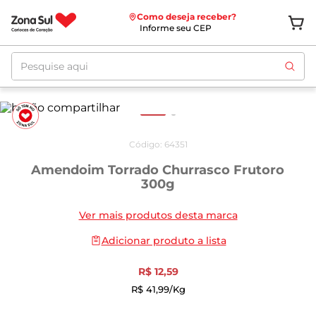
Como deseja receber?
Informe seu CEP
Pesquise aqui
Código
:
64351
Amendoim Torrado Churrasco Frutoro
300g
Ver mais produtos desta marca
Adicionar produto a lista
R$
12
,
59
R$
41
,
99
/kg