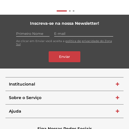
Inscreva-se na nossa Newsletter!
Ao clicar em Enviar você aceita a
política de privacidade do Zona
Sul
Enviar
Institucional
+
Sobre o Serviço
+
Ajuda
+
Siga Nossas Redes Sociais