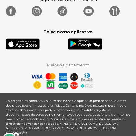
Baixe nosso aplicativo
Meios de pagamento
Os preços e os produtos visualizados no site e aplicativo podem ser diferentes
dos praticados em nossas lojas físicas. Os itens pesáveis possuem peso médio
em suas descrições, pois podem sofrer variação. Produtos sujeitos à
disponibilidade de estoque no momento da separação. Caso falte algum item, o
mesmo não será cobrado. O Zona Sul é uma empresa varejista e se reserva o
direito de não vender por atacado. A VENDA E O CONSUMO DE BEBIDAS
ALCOÓLICAS SÃO PROIBIDOS PARA MENORES DE 18 ANOS. BEBA COM
MODERAÇÃO.