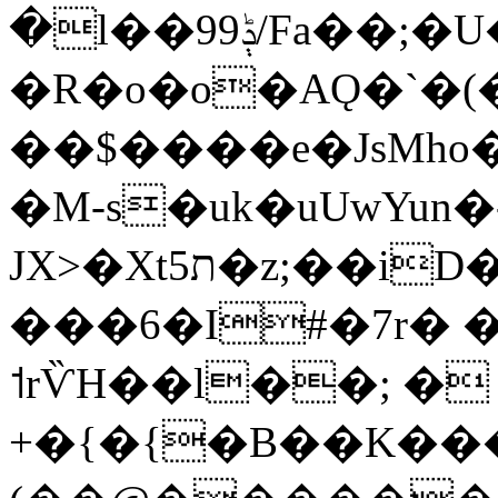
�l��99ݙ/Fa��;�U�
�R�o�o�AǪ�`�(
��$����e�JsMho
�M-s�uk�uUwYun�
JX>�Xtת5�z;��iD�v�U���k�!
���6�I#�7r� �ܖ�!hM�R�
˦rѶH��l��; �
+�{�{�B��K��