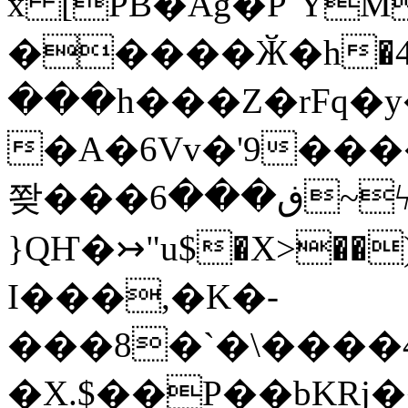
x [PB�Ag�P`Y
�����Ӂ�h�4d
���h���Z�rFq�y
�A�6Vv�'9������ק�
쫮���ڧ���6~ϟ��bɐ�
}QҤ�↣"u$�X>��
I���,�K�-
���8�`�\����
�X.$��P��bKRj