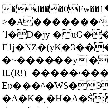
�d���0Fw��څ���1����x�^�I)�r-
>�A�������^
`l�D�jy � uG�
E1j�NZ�(yK�3��
�~������y'��
IL(R!)_�����·��
Eɒ���^�W$�3
�A�K�,�H�A�Ŝ