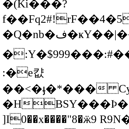
�(Ki���?
f��Fq2#!rF��4�5e/M��
�Q�nb�ف�ҝY��|��rH�
�:Y�$999���:#��F��)����ږ����#����X�1А�:,��_�=K̿�%������]�:��t�:�⏔���#
:�e캾
��<�ֈ�*��� C
�HBSY���Ϸ�<�e
]I0��x����"8�ӝ9 R9N