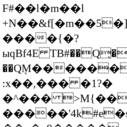
F#��l�m��l
+N��&f[�m��5�
����{�?
ыqBf4E TB#��Q̨����my3x˄��l���~ۄ(����u��
��QܻM������
:x��,��� �1?�
�^��� >M{��
�����'4k#e