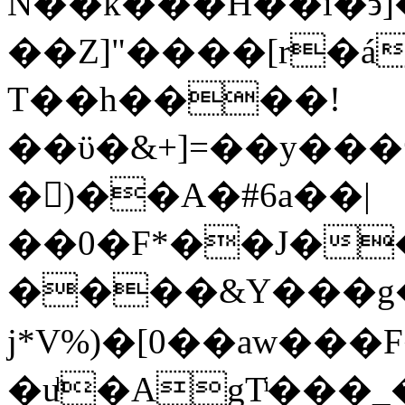
N��k���H��ï�϶
��Z]"����[r�á�r�4�ހ��j��
T��h����!
��ϋ�&+]=��y���
�򲹫)��A�#6a��|
��0�F*��J�
����&Y���g
j*V%)�[0��aw���
�uͪ�AgTͥ���