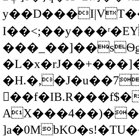
y��D���I|VT��Q�
I��<;��y���ʳ�EY
���_��]��sѲg
�L�x�rJ��+���]
�H.�,�J�u��7
��f�IB.R���f$
AX���4��)��"
]a�0MbKO�s!�TU