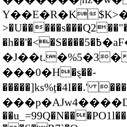
Y��E�R�K$K>��o�R&r9%>��ip
>�U�����s���Q2��"
�h��'�<�S����5�߿�aF���^%$m˙��/
�J��t.�%5�3�
���0�H�ȿ��-
�����]ks%ț�4I��.'
���p�AJw4����
��u_=99Q�N���PO1l��,