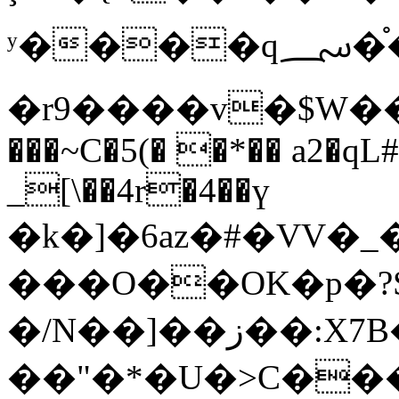
ʸ����q؄�֯��R��1����M|
�r9����v�$W�
���~C�5(� �*�� a2�q
_[\��4r�4��ү
�k�]�6az�#�VV�
���O��OK�p�?S
�/N��]��ز��:X7B�T�b�O�8VU�?
��"�*�U�>C��