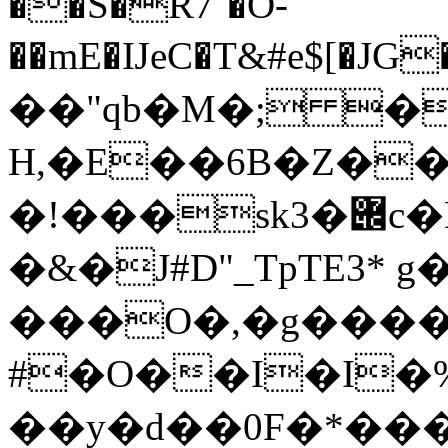
��S�R7`�O-
��mE�ĲeC�T&#e$[�JG�t�'''�
��"ԛb�M�; �
H,�E��6B�Z��
�!���sk3�݌c�D��<�/����h"'LeP
�&�J#D"_TpTE3* g
���O�,�g���
#�O��I�I�
��y�d��0F�*���