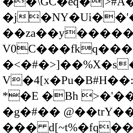
��\GC�eq�|>#A
�j�NY�Ui��'�� =�'�]�!
��za��y�����
V0C���fkq���8]
�<�#�>]��%X�s
V�4[x�Pu�B#H��
*�E �Bh >�'�
�g�#�� @��trY�
��� d[~t%�fq��