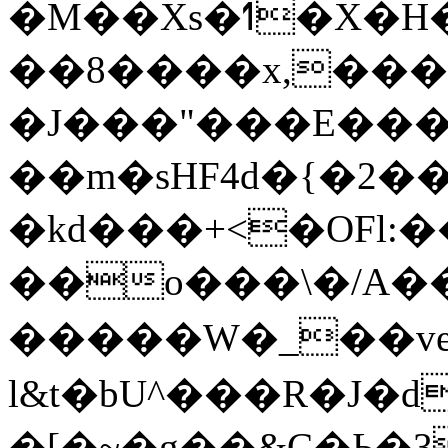
�M��Xs�ߗ�X�H��8�4����o�!I���2��hz0-
��8����x,���7
�J���"���E����<�
��m�sHF4d�{�2��
�kd���+<�OFl:�
��o���\�/A��
�����W�_��v
l&t�bU^���R�J�d
�[�~�g��&C�Ь�