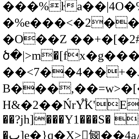
���%ŀa��|4O�
�%e���<�2��
�O��Z ��+�[�2#
ծ�|>m�[fх�g����e�,
��<4��7��+�J�5��MTp�Y���a��Ƒ����R�ji�i3c ?
B���,��=w>�
H&�2��ŃrY֟K'E&
��?jh]���Y1���S� 
�ٻ]e�}q�X>匓��4aA嬈�