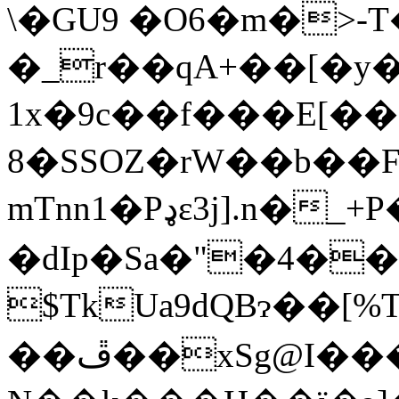
\�GU9 �O6�m�>-
�_r��qA+��[�y
1x�9c��f���E[
8�SSOZ�rW��b��F1
mTnn1�Pډε3j].n�_+P�.�좃
�dIp�Sa�"�4��
$TkUa9dQBɂ��[%T^�וP[H�m��R�zWdB�Z#�.ֶEa�p�U�0_#�С�Z�8:6�/[(r����}sc
��ڦ��xSg@I����