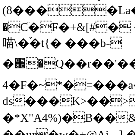
(8����La���oس��ѐ$>�h���5ܛ�����%
�Ƈ�F�+&[#�
喵\�֒�t{� ���b-
�֌�Q��r��'�����V*�f��؄��ZY�z�@�
4�F�~*�=���a�m>l�����zA�n�Z_*2��.�Lk���
ds���K>��>
�*X"A4%)�B��
��uɽ�w�+@Ajݒ] ���Z-��[