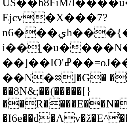
U$��h8FiM/l���
Ejcv�X���7?
n6���يh���{��Z^��,�Æ�wU:�u��-
i��[�u����N�i�
��]��IO'ߝ��=oJ��f�E6��[}
��N�꠫]�G� � 
��8N&;��(�����[}
��R����E��N�
�I6e��d�Av�ž�E^̛��A��