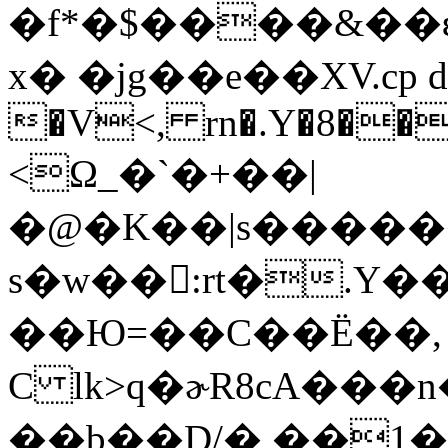
�f*�$����&��ԑ
x� �ϳg��е��XV.cp d
�V<, rn�.Y�8��
<Ω_�`�+��|
�@�K��|s������
s�w��:rt�.Y
��Ю=��C��Ё��, 
C lk>q�ɚR8cA���
��b��D/� ��1�bB