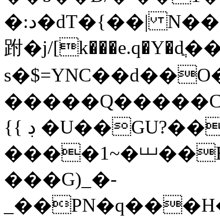
�:د�dT�{��| N��U�e��������DM5�|3��w�
跗�j/[k���e.q�Y�dֲ
s�$=YNC��d��O
�����Q�����Ca"Ь�>ۀmm�`+1������
{{ ڊ �U��GU?���[?
����1~�⏙��H
���G)_�-
_��PN�q���H