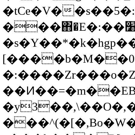
�tCe�V��s��5�:
���΋�E�:��׸>���m6D����#���zY?
�s�Y��*�k�hgp��
[����b�M��0
�:����Zr���o�Z
��Ͷ��=�m��EBP
�y3��,\��O�,
���^(�[�,Bo�W