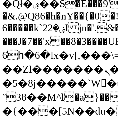
�Qł�ۺ��S�E���9'"P�a��O�&XT����Z
�&.@Q86�h�nY��{�0�
6�����k`ۻ�22I jn�'.&��=����Nm�XU�
���J�7��'x��8�3��
6հ�6�lx�v[,���
��Zl�������ܢ�Eٔ����/
�5�8j�����`W�t�����6�n��Eح�g��k�1nr�S2�
ʺ38��M^l�a}��\
�{���[5N��du