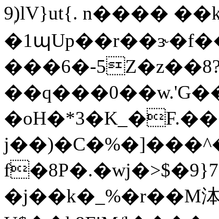
9ۭ)lV}ut{. n���� 
�1պUp��r��ɝ�f
���6�-5Z�z��8
��q���0��w.'G����[CLX�[מ��d9H�=v�c�%�Q�
�oH�*3�K_�F.��
j��)�C�%�]���^
f�8P�.�wj�>$�9
�j��k�_%�r��M