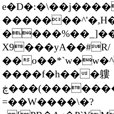
e�D�:�\��j������Ó
�������^'�,H�
����%��_]�
X9���yA��#R/
��o��*`w�w�
����
f�h���軁
ڿ���(��������a����/=T�A�=��C�Q�K�8�Ha_�{a���aPS�A��Q�
=��W����\�?