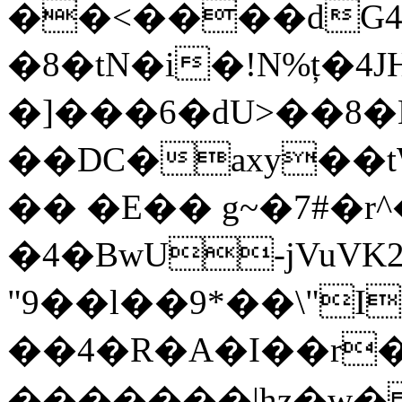
��<����dG4
�8�tN�i�!N%ț�4
�]���6�dU>��8�
��DC�axy��tWU�o
�� �E�� g~�7#�r
�4�BwU-jVuVK
"9��l��9*��\"I�J�ؿ���T�EB��*M5i��B)�
��4�R�A�I��r�C�A4٭ ߠ��h
�������|hz�w� 