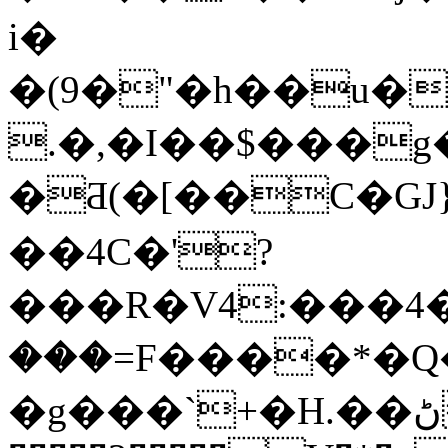
i�
�(9�"�h��u�
.�,�I��$���
�Ƌ(�[��C�GJ
��4C�'?
���R�V4:���4�b
���=F����*�Q
�g���`+�H.��ڻvMI�6�j�*q