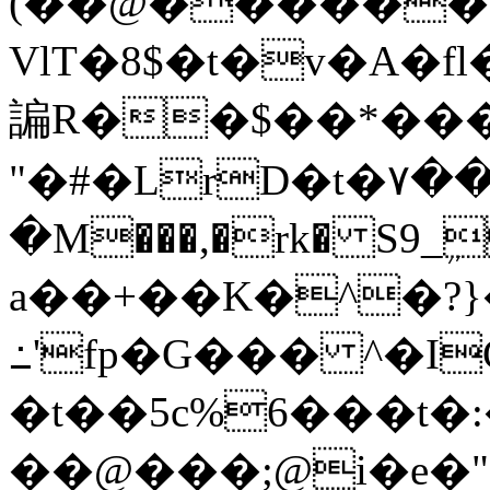
(��@�������
VlT�8$�t�v�A�f
諞R��$��*���
"�#�LrD�t�۷�
�M���,�rk� S
a��+��K�^�?}
߸'fp�G��� ^�IC<
�t��5c%6���t�
��@���;@i�e�"�V�ڧ��