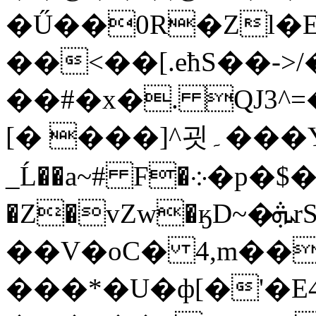
�Ű��0R�Zl�
��<��[.eћS��-
��#�x�. QJ3^=
[� ���]^굇۔���Y��_�m���-
_Ĺ��a~# F�܀�p�$�RI|vS+����1��eF�λ9b�,o�T�F]v���d�0����򱾇���!4C-
�Z�vZw�ӄD~�ܞrSU��U+�-�/�ۊ�UD!
��V�oC� 4,m��
���*�U�ф[�'�E