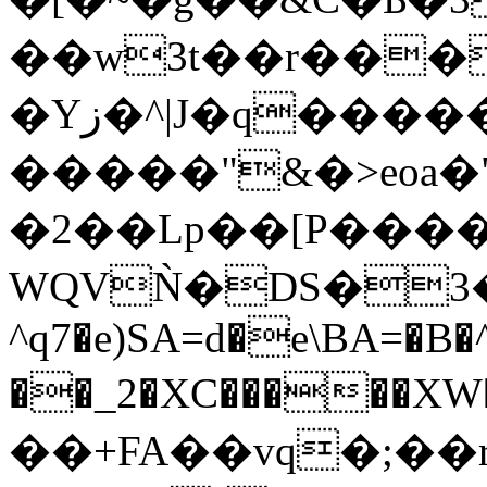
��
w3t��r���
�Yز�^|J�q������i����T��Y1�a˦3��r��^�n��K^��zq��N�)��ƣ���ҫ`6i�2DSX��*=��Fq��M�8�_������l�l�|qT�vo�Q���{��(�k4��bhf�;0��r��U˷�rI7���@��IM
�����"&�>eoa�"
�2��Lp��[P����
WQVǸ�DS�3�F
^q7�e)SA=d�e\BA=�B�
��_2�XC�����XW
��+FA��vq�;��r