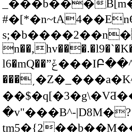
_���b���B[m
#�[*�n~tA4��Enϴ��^tK��wڬh��x������<��J�
s;�b����2��n
n��,hv���.�l9�`�K�
l6�mQ��ˮݞ���ӀԲ��^n+������/oN�g����_K�t*�S5�B����:Hձj8��
���͵�Z�_���a�K^�
��$�q[�3�g\�VƋ
�v"���B^-|D8M�?
ţm5�{2��b��M�