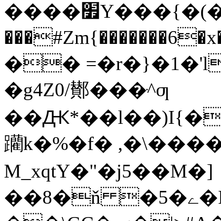
����׿Y���{�(��)��i89>P^�����o�������y>[��F�Đ�յkF�A�7˱%��6\��n%�L��è|
���#Zm{�������6�x�B���>#�ڞJOI�_"T�`�Wl�^��l�V�(
�� =�r�}�1�
�g4Z0/鄼���ּ^ƣ
��Ԫ*��l��)I{��
躪k�%�f� ,�\���
M_xqtY�"�j5��M�]
��8�ň �5�⁦ے�H����/��P_�4�B-