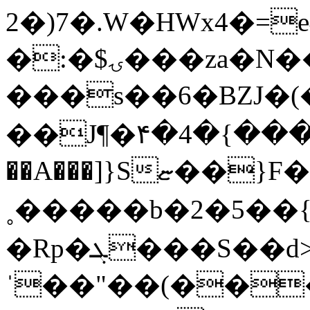
2�)7�.W�HWx4�=e4
�:�$ۍ���za�Ν���� /���1�RY�K?
���s��6�BZJ�(�
��J¶�۴�4�{����
��A���]}Sޏ��}F��k~)�d�n
˳�����b�2�5��
�Rp�ܓ���S��d>�� �]�;/��
ˈ��"��(��