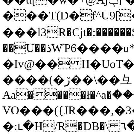
���T(D�f^U9[
���l3R�Cjt�:������
��U��ذWῬ6����u*I��g?
�Iv@�� H�UoT
����(�ڒ��\��彑
Aa����ł�^a�ް�
VO���({JR���,�
�:ւ�H/R�DB�\ ٦��|