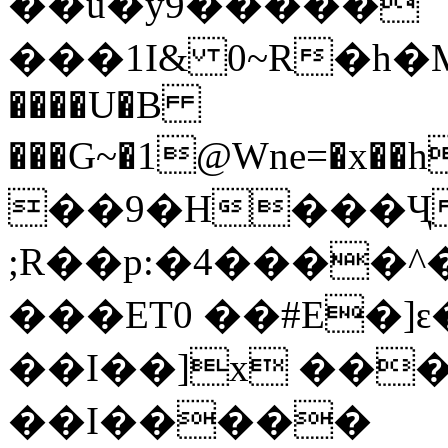
��u�y9�����
���1I& 0~R�h�M����g�
����U�B
���G~�1@Wne=�x�
��9�H���Ҷ
;R��p:�4����^��lJ�މ
���ET0 ��#E�]ԑ
��I��]x ���
��I�����