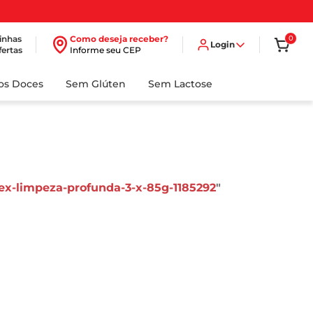
inhas
Como deseja receber?
0
Login
fertas
Informe seu CEP
dos Doces
Sem Glúten
Sem Lactose
ex-limpeza-profunda-3-x-85g-1185292
"