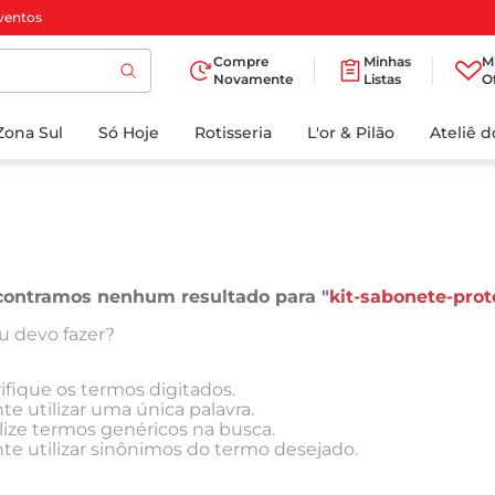
ventos
Compre
Minhas
M
Novamente
Listas
O
TERMOS MAIS
Zona Sul
Só Hoje
BUSCADOS
Rotisseria
L'or & Pilão
Ateliê 
1
º
cafe
2
º
papel higienico
3
º
manteiga
4
º
iogurte
ontramos nenhum resultado para "
kit-sabonete-prot
5
º
detergente
u devo fazer?
6
º
azeite
ifique os termos digitados.
7
º
leite
te utilizar uma única palavra.
lize termos genéricos na busca.
8
º
biscoito
te utilizar sinônimos do termo desejado.
9
º
chocolate