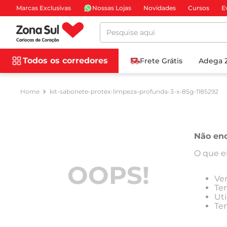
Marcas Exclusivas
Nossas Lojas
Novidades
Cursos
E
Pesquise aqui
Todos os corredores
Frete Grátis
Adega 
kit-sabonete-protex-limpeza-profunda-3-x-85g-1185292
Não enc
O que e
OOPS!
Ver
Ten
Uti
Ten