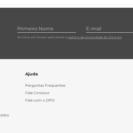
10
º
papel toalha
Ao clicar em Enviar você aceita a
política de privacidade do Zona Sul
Ajuda
Perguntas Frequentes
Fale Conosco
Fale com o DPO
Dados