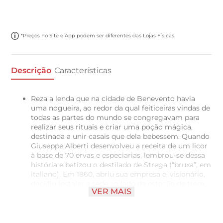
*Preços no Site e App podem ser diferentes das Lojas Físicas.
Descrição
Características
Reza a lenda que na cidade de Benevento havia
uma nogueira, ao redor da qual feiticeiras vindas de
todas as partes do mundo se congregavam para
realizar seus rituais e criar uma poção mágica,
destinada a unir casais que dela bebessem. Quando
Giuseppe Alberti desenvolveu a receita de um licor
à base de 70 ervas e especiarias, lembrou-se dessa
história e batizou o destilado de Strega (“bruxa”, em
italiano). Em 1860, abriu sua empresa e, visionário,
decidiu instalar a sede ao lado da estação de trem,
VER MAIS
prevendo que iria vender para toda a Itália. Hoje
comandada pela quinta geração da família, a
Strega Alberti exporta para mais de 50 países e,
além de licor, produz outros destilados, bem como