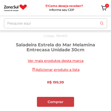
Como deseja receber?
0
Informe seu CEP
Pesquise aqui
Código
:
1184903
Saladeira Estrela do Mar Melamina
Entrecasa Unidade 30cm
Ver mais produtos desta marca
Adicionar produto a lista
R$
199
,
99
Comprar