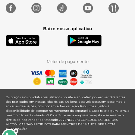
Baixe nosso aplicativo
Meios de pagamento
Os preços e os produtos visualizados no site e aplicativo podem ser diferentes
dos praticados em nossas lojas físicas. Os itens pesáveis possuem peso médio
em suas descrições, pois podem sofrer variação. Produtos sujeitos à
disponibilidade de estoque no momento da separação. Caso falte algum item, o
mesmo não será cobrado. O Zona Sul é uma empresa varejista e se reserva o
direito de não vender por atacado. A VENDA E O CONSUMO DE BEBIDAS
ALCOÓLICAS SÃO PROIBIDOS PARA MENORES DE 18 ANOS. BEBA COM
MODERAÇÃO.