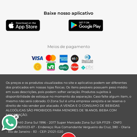
Baixe nosso aplicativo
Meios de pagamento
Os preços e os produtos visualizados no site e aplicativo podem ser diferentes
dos praticados em nossas lojas físicas. Os itens pesáveis possuem peso médio
em suas descrições, pois podem sofrer variação. Produtos sujeitos à
disponibilidade de estoque no momento da separação. Caso falte algum item, o
mesmo não será cobrado. O Zona Sul é uma empresa varejista e se reserva o
direito de não vender por atacado. A VENDA E O CONSUMO DE BEBIDAS
ALCOÓLICAS SÃO PROIBIDOS PARA MENORES DE 18 ANOS. BEBA COM
MODERAÇÃO.
Copyright© Zona Sul 1996 - 2017 Super Mercado Zona Sul S/A F1129 - CNPJ:
33.381.286/0023-67 - Endereço: Rua Comandante Vergueiro da Cruz, 380 - Olaria
- Rio de Janeiro - RJ - CEP: 21021-020