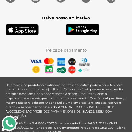
Baixe nosso aplicativo
Meios de pagamento
Os preços e os produtos visualizados no site e aplicativo podem ser diferentes
dos praticados em nossas lojas físicas. Os itens pesáveis possuem peso médio
em suas descrições, pois podem sofrer variação. Produtos sujeitos à
disponibilidade de estoque no momento da separação. Caso falte algum item, o
mesmo não será cobrado. O Zona Sul é uma empresa varejista e se reserva o
direito de não vender por atacado. A VENDA E O CONSUMO DE BEBIDAS
ALCOÓLICAS SÃO PROIBIDOS PARA MENORES DE 18 ANOS. BEBA COM
MODERAÇÃO.
Copyright© Zona Sul 1996 - 2017 Super Mercado Zona Sul S/A F1129 - CNPJ:
33.381.286/0023-67 - Endereço: Rua Comandante Vergueiro da Cruz, 380 - Olaria