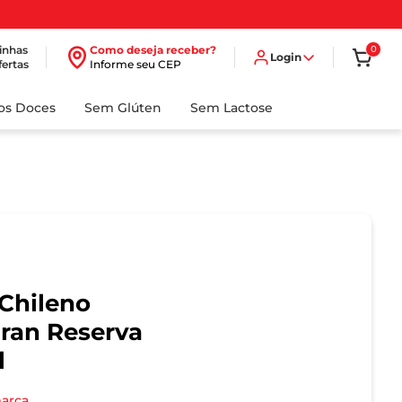
inhas
Como deseja receber?
0
Login
fertas
Informe seu CEP
dos Doces
Sem Glúten
Sem Lactose
Chileno
ran Reserva
l
marca