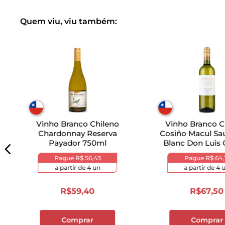
Quem viu, viu também:
Vinho Branco Chileno
Vinho Branco C
Chardonnay Reserva
Cosiño Macul Sa
Payador 750ml
Blanc Don Luis 
750ml
Pague
R$ 56,43
Pague
R$ 64,
a partir de
4
un
a partir de
4
u
R$
59
,
40
R$
67
,
50
Comprar
Comprar