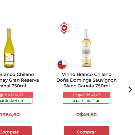
Branco Chileno
Vinho Branco Chileno
nay Gran Reserva
Doña Dominga Sauvignon
vanal 750ml
Blanc Garrafa 750ml
ague
R$ 80,37
Pague
R$ 47,03
partir de
4
un
a partir de
4
un
R$
84
,
60
R$
49
,
50
Comprar
Comprar