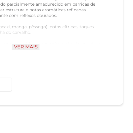
endo parcialmente amadurecido em barricas de
ar estrutura e notas aromáticas refinadas.
ante com reflexos dourados.
acaxi, manga, pêssego), notas cítricas, toques
ha do carvalho.
o, com boa acidez, corpo médio e final elegante e
VER MAIS