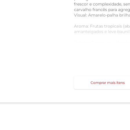
frescor e complexidade, s
carvalho francês para agreg
Visual: Amarelo-palha brilh
Aroma: Frutas tropicais (ab
amanteigados e leve baunil
Paladar: Fresco, equilibrad
persistente.
Comprar mais itens