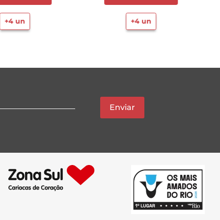
+
4
un
+
4
un
Enviar