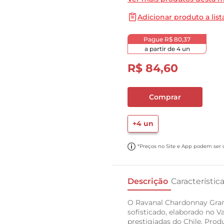
10
º
carne moida
Adicionar produto a list
Pague
R$ 80,37
a partir de
4
un
R$
84
,
60
Comprar
+
4
un
*Preços no Site e App podem ser di
Descrição
Característic
O Ravanal Chardonnay Gran
sofisticado, elaborado no V
prestigiadas do Chile. Pr