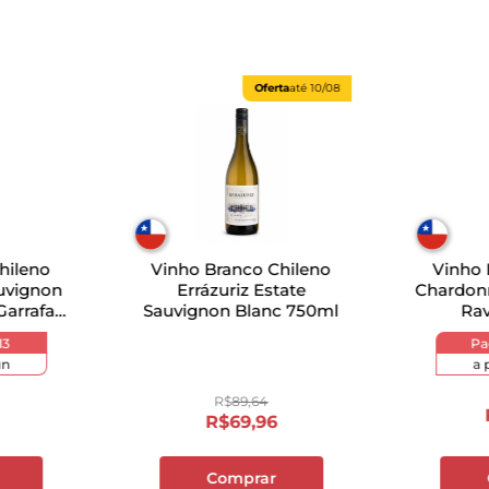
Oferta
até
10/08
hileno
Vinho Branco Chileno
Vinho 
uvignon
Errázuriz Estate
Chardon
Garrafa
Sauvignon Blanc 750ml
Ra
13
P
n
a 
R$
89
,
64
R$
69
,
96
Comprar