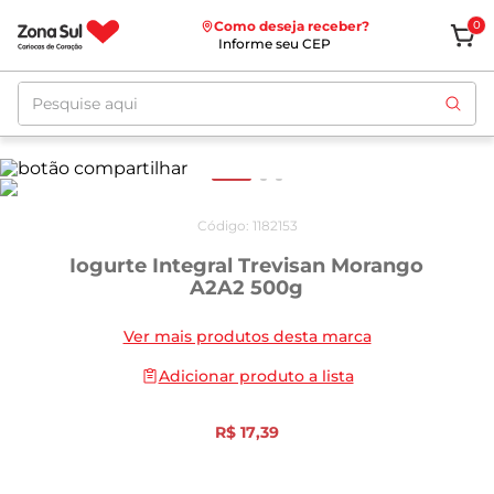
Como deseja receber?
0
Informe seu CEP
Pesquise aqui
Código
:
1182153
Iogurte Integral Trevisan Morango
A2A2 500g
Ver mais produtos desta marca
Adicionar produto a lista
R$
17
,
39