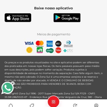
Baixe nosso aplicativo
Meios de pagamento
Os preços e os produtos visualizados no site e aplicativo podem ser diferentes
dos praticados em nossas lojas físicas. Os itens pesáveis possuem peso médio
em suas descrições, pois podem sofrer variação. Produtos sujeitos à
disponibilidade de estoque no momento da separação. Caso falte algum item, o
mesmo não será cobrado. O Zona Sul é uma empresa varejista e se reserva o
direito de não vender por atacado. A VENDA E O CONSUMO DE BEBIDAS
ALCOÓLICAS SÃO PROIBIDOS PARA MENORES DE 18 ANOS. BEBA COM
MODERAÇÃO.
Copyright© Zona Sul 1996 - 2017 Super Mercado Zona Sul S/A F1129 - CNPJ:
33.381.286/0023-67 - Endereço: Rua Comandante Vergueiro da Cruz, 380 - Olaria
- Rio de Janeiro - RJ - CEP: 21021-020
Mantido por