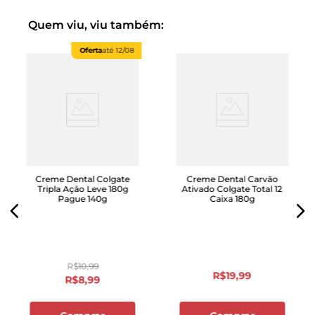
Quem viu, viu também:
Oferta
até
12/08
Creme Dental Colgate
Creme Dental Carvão
Tripla Ação Leve 180g
Ativado Colgate Total 12
Pague 140g
Caixa 180g
R$
10
,
99
R$
19
,
99
R$
8
,
99