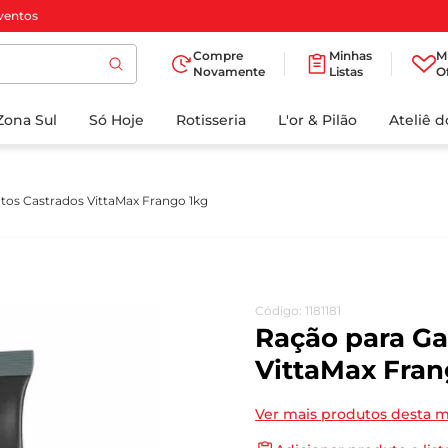
ventos
Compre
Minhas
M
Novamente
Listas
O
TERMOS MAIS
Zona Sul
Só Hoje
BUSCADOS
Rotisseria
L'or & Pilão
Ateliê 
1
º
cafe
2
º
iogurte
tos Castrados VittaMax Frango 1kg
3
º
papel higienico
4
º
manteiga
5
º
azeite
Código
:
1181181
6
º
detergente
Ração para Ga
7
º
leite
VittaMax Fran
8
º
biscoito
Ver mais produtos desta 
9
º
chocolate