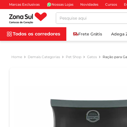
Marcas Exclusivas
Nossas Lojas
Novidades
Cursos
E
Pesquise aqui
Todos os corredores
Frete Grátis
Adega 
Demais Categorias
Pet Shop
Gatos
Ração para Ga