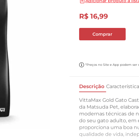
Adicionar produto a list
10
º
carne moida
R$
16
,
99
Comprar
*Preços no Site e App podem ser di
Descrição
Característic
VittaMax Gold Gato Cas
da Matsuda Pet, elabor
modernas técnicas de nu
do seu gato adulto, em e
proporciona uma boa nut
qualidade de vida, inde