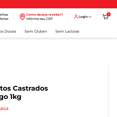
inhas
Como deseja receber?
0
Login
fertas
Informe seu CEP
dos Doces
Sem Glúten
Sem Lactose
tos Castrados
go 1kg
marca