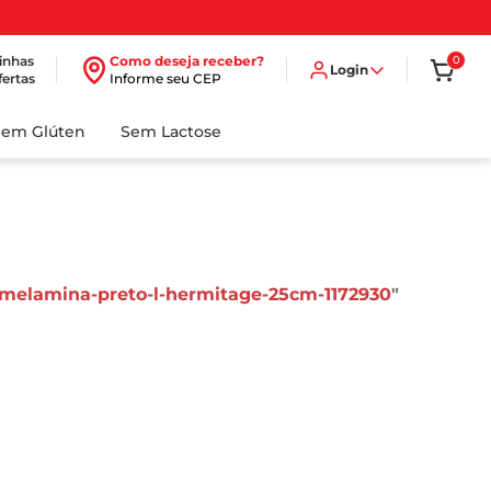
inhas
Como deseja receber?
0
Login
fertas
Informe seu CEP
Sem Glúten
Sem Lactose
-melamina-preto-l-hermitage-25cm-1172930
"