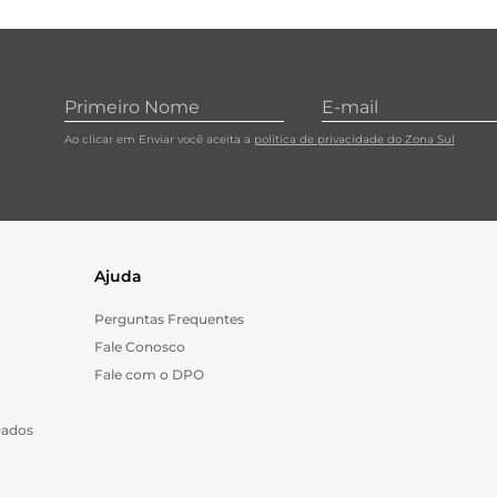
10
º
cebola
Ao clicar em Enviar você aceita a
política de privacidade do Zona Sul
Ajuda
Perguntas Frequentes
Fale Conosco
Fale com o DPO
Dados