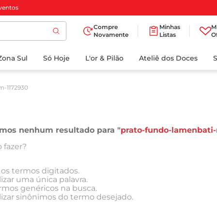
ventos
Compre
Minhas
M
Novamente
Listas
O
TERMOS MAIS
Zona Sul
Só Hoje
BUSCADOS
L'or & Pilão
Ateliê dos Doces
1
º
cafe
m-1172930
2
º
papel higienico
3
º
iogurte
4
º
manteiga
mos nenhum resultado para "
prato-fundo-lamenbati
5
º
detergente
 fazer?
6
º
azeite
 os termos digitados.
7
º
biscoito
lizar uma única palavra.
ermos genéricos na busca.
8
º
leite
lizar sinônimos do termo desejado.
9
º
chocolate