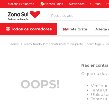
Marcas Exclusivas
Nossas Lojas
Novidades
Cursos
E
Pesquise aqui
Todos os corredores
Frete Grátis
Adega 
prato-fundo-lamenbati-melamina-preto-l-hermitage-25c
Não encontra
O que eu devo
OOPS!
Verifique
Tente uti
Utilize t
Tente uti