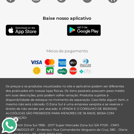
Baixe nosso aplicativo
Meios de pagamento
Os preços e os produtos visualizados no site e aplicativo podem ser diferentes
dos praticados em nossas lojas físicas. Os itens pesáveis possuem peso médio
em suas descrições, pois podem sofrer variação. Produtos sujeitos à
disponibilidade de estoque no momento da separação. Caso falte algum item, o
mesmo não será cobrado. O Zona Sul é uma empresa varejista e se reserva o
direito de não vender por atacado. A VENDA E O CONSUMO DE BEBIDAS
ALCOÓLICAS SÃO PROIBIDOS PARA MENORES DE 18 ANOS. BEBA COM
MODERAÇÃO.
Copyright© Zona Sul 1996 - 2017 Super Mercado Zona Sul S/A F1129 - CNPJ:
33.381.286/0023-67 - Endereço: Rua Comandante Vergueiro da Cruz, 380 - Olaria